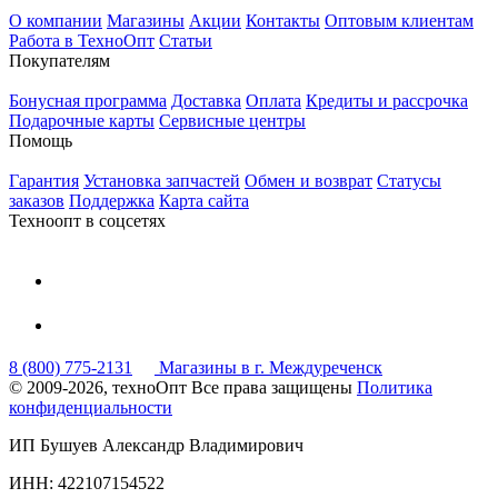
О компании
Магазины
Акции
Контакты
Оптовым клиентам
Работа в ТехноОпт
Статьи
Покупателям
Бонусная программа
Доставка
Оплата
Кредиты и рассрочка
Подарочные карты
Сервисные центры
Помощь
Гарантия
Установка запчастей
Обмен и возврат
Статусы
заказов
Поддержка
Карта сайта
Техноопт в соцсетях
8 (800) 775-2131
Магазины в г. Междуреченск
© 2009-2026, техноОпт
Все права защищены
Политика
конфиденциальности
ИП Бушуев Александр Владимирович
ИНН: 422107154522