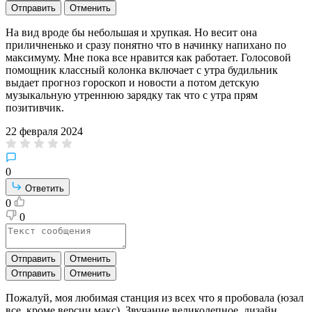
Отправить
Отменить
На вид вроде бы небольшая и хрупкая. Но весит она
приличненько и сразу понятно что в начинку напихано по
максимуму. Мне пока все нравится как работает. Голосовой
помощник классный колонка включает с утра будильник
выдает прогноз гороскоп и новости а потом детскую
музыкальную утреннюю зарядку так что с утра прям
позитивчик.
22 февраля 2024
0
Ответить
0
0
Отправить
Отменить
Отправить
Отменить
Пожалуй, моя любимая станция из всех что я пробовала (юзал
все, кроме версии макс). Звучание великолепное, дизайн