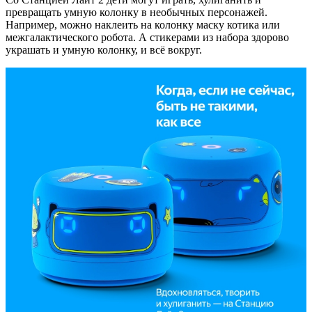
превращать умную колонку в необычных персонажей.
Например, можно наклеить на колонку маску котика или
межгалактического робота. А стикерами из набора здорово
украшать и умную колонку, и всё вокруг.