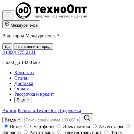
Междуреченск
Ваш город
Междуреченск
?
Да
Нет, сменить город
8 (800) 775-2131
c 6:00 до 13:00 мск
Контакты
Статьи
Доставка
Оплата
Рассрочка и кредит
Еще
Акции
Работа в ТехноОпт
Поддержка
Везде
Везде
Смартфоны
Электроника
Аксессуары
Запчасти
Автотовары
Электротранспорт
Детям