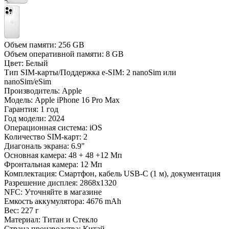
Объем памяти:
256 GB
Объем оперативной памяти:
8 GB
Цвет:
Белый
Тип SIM-карты/Поддержка e-SIM:
2 nanoSim или
nanoSim/eSim
Производитель:
Apple
Модель:
Apple iPhone 16 Pro Max
Гарантия:
1 год
Год модели:
2024
Операционная система:
iOS
Количество SIM-карт:
2
Диагональ экрана:
6.9"
Основная камера:
48 + 48 +12 Мп
Фронтальная камера:
12 Мп
Комплектация:
Смартфон, кабель USB-С (1 м), документация
Разрешение дисплея:
2868x1320
NFC:
Уточняйте в магазине
Емкость аккумулятора:
4676 mAh
Вес:
227 г
Материал:
Титан и Стекло
Страна производства:
Китай