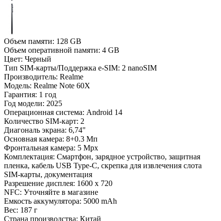
Объем памяти:
128 GB
Объем оперативной памяти:
4 GB
Цвет:
Черный
Тип SIM-карты/Поддержка e-SIM:
2 nanoSIM
Производитель:
Realme
Модель:
Realme Note 60X
Гарантия:
1 год
Год модели:
2025
Операционная система:
Android 14
Количество SIM-карт:
2
Диагональ экрана:
6,74"
Основная камера:
8+0.3 Мп
Фронтальная камера:
5 Mpx
Комплектация:
Смартфон, зарядное устройство, защитная
пленка, кабель USB Type-C, скрепка для извлечения слота
SIM-карты, документация
Разрешение дисплея:
1600 x 720
NFC:
Уточняйте в магазине
Емкость аккумулятора:
5000 mAh
Вес:
187 г
Страна производства:
Китай