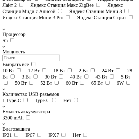
Лайт 2
Яндекс Станция Макс ZigBee
Яндекс
Станция Миди с Алисой
Яндекс Станция Мини 3
Яндекс Станция Мини 3 Pro
Яндекс Станция Стрит
Процессор
S5
Мощность
Выбрать все
10 Вт
12 Вт
18 Вт
2 Вт
24 Вт
28
Вт
3 Вт
30 Вт
40 Вт
43 Вт
5 Вт
50 Вт
52 Вт
60 Вт
65 Вт
6W
Количество USB-разъемов
1 Type-C
Type-C
Нет
Емкость аккумулятора
3300 mAh
Влагозащита
IP21
IP67
IPX7
Нет