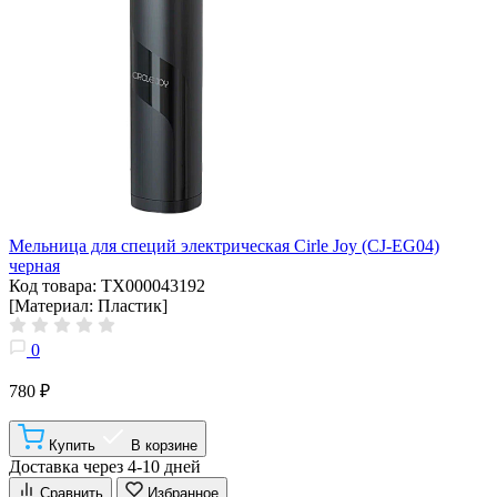
Мельница для специй электрическая Cirle Joy (CJ-EG04)
черная
Код товара: ТХ000043192
[Материал: Пластик]
0
780 ₽
Купить
В корзине
Доставка через 4-10 дней
Сравнить
Избранное