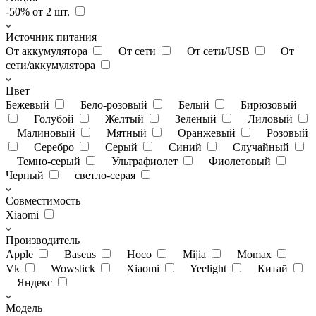
-50% от 2 шт.
Источник питания
От аккумулятора
От сети
От сети/USB
От
сети/аккумулятора
Цвет
Бежевый
Бело-розовый
Белый
Бирюзовый
Голубой
Желтый
Зеленый
Лиловый
Малиновый
Мятный
Оранжевый
Розовый
Серебро
Серый
Синий
Случайный
Темно-серый
Ультрафиолет
Фиолетовый
Черный
светло-серая
Совместимость
Xiaomi
Производитель
Apple
Baseus
Hoco
Mijia
Momax
Vk
Wowstick
Xiaomi
Yeelight
Китай
Яндекс
Модель