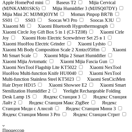
Apple HomePod mini
Baseus T2
Mijia Cervical
(MJNKAM01SKS)
Mijia Humidifier 3 (MJJSQ07DY)
Mijia Mini 2C MJJMQ03YM
Momax Pinpop BR7B
SS01
SS03
Soocas W3 Pro
Soocas X3U
Xiaaomi Mi
Xiaomi Bluetooth Hygrothermograph
Xiaomi Circle Joy Gift Box 5 in 1 (CJ-TZ08)
Xiaomi Cirle
Joy
Xiaomi Hoto Electric Screwdriver Set 25 в 1
Xiaomi HuoHou Electric Grinder
Xiaomi Lydsto
Xiaomi Mi Body Composition Scale 2 Xmtzc05Hm
Xiaomi
Mi Smart Scale
Xiaomi Mijia 2 Smart Humidifier
Xiaomi Mijia Avtomatic
Xiaomi Mijia Fascia Gun
Xiaomi NexTool Flagship Lite KT5022
Xiaomi NexTool
HuoHou Multi-function Knife HU0040
Xiaomi NexTool
Multi-function Stainless Steel KT5023
Xiaomi SenCiciMen
Hair Dryer HD15
Xiaomi Showsee E2
Xiaomi Smart
Stenilization Humidifier 2
Yeelight Rechargeable Folding
Desk Lamp 1S
Яндекс Станция 3
Яндекс Станция
Лайт 2
Яндекс Станция Макс ZigBee
Яндекс
Станция Миди с Алисой
Яндекс Станция Мини 3
Яндекс Станция Мини 3 Pro
Яндекс Станция Стрит
Процессор