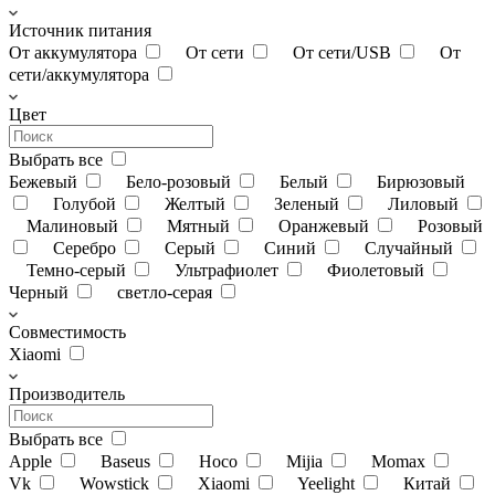
Источник питания
От аккумулятора
От сети
От сети/USB
От
сети/аккумулятора
Цвет
Выбрать все
Бежевый
Бело-розовый
Белый
Бирюзовый
Голубой
Желтый
Зеленый
Лиловый
Малиновый
Мятный
Оранжевый
Розовый
Серебро
Серый
Синий
Случайный
Темно-серый
Ультрафиолет
Фиолетовый
Черный
светло-серая
Совместимость
Xiaomi
Производитель
Выбрать все
Apple
Baseus
Hoco
Mijia
Momax
Vk
Wowstick
Xiaomi
Yeelight
Китай