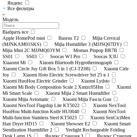
Яндекс
Все фильтры
Модель
Выбрать все
Apple HomePod mini
Baseus T2
Mijia Cervical
(MJNKAM01SKS)
Mijia Humidifier 3 (MJJSQ07DY)
Mijia Mini 2C MJJMQ03YM
Momax Pinpop BR7B
SS01
SS03
Soocas W3 Pro
Soocas X3U
Xiaaomi Mi
Xiaomi Bluetooth Hygrothermograph
Xiaomi Circle Joy Gift Box 5 in 1 (CJ-TZ08)
Xiaomi Cirle
Joy
Xiaomi Hoto Electric Screwdriver Set 25 в 1
Xiaomi HuoHou Electric Grinder
Xiaomi Lydsto
Xiaomi Mi Body Composition Scale 2 Xmtzc05Hm
Xiaomi
Mi Smart Scale
Xiaomi Mijia 2 Smart Humidifier
Xiaomi Mijia Avtomatic
Xiaomi Mijia Fascia Gun
Xiaomi NexTool Flagship Lite KT5022
Xiaomi NexTool
HuoHou Multi-function Knife HU0040
Xiaomi NexTool
Multi-function Stainless Steel KT5023
Xiaomi SenCiciMen
Hair Dryer HD15
Xiaomi Showsee E2
Xiaomi Smart
Stenilization Humidifier 2
Yeelight Rechargeable Folding
Desk Lamp 1S
Яндекс Станция 3
Яндекс Станция