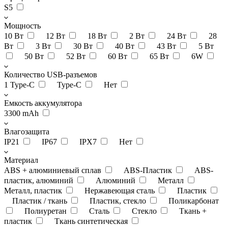
S5
Мощность
10 Вт
12 Вт
18 Вт
2 Вт
24 Вт
28
Вт
3 Вт
30 Вт
40 Вт
43 Вт
5 Вт
50 Вт
52 Вт
60 Вт
65 Вт
6W
Количество USB-разъемов
1 Type-C
Type-C
Нет
Емкость аккумулятора
3300 mAh
Влагозащита
IP21
IP67
IPX7
Нет
Материал
ABS + алюминиевый сплав
ABS-Пластик
ABS-
пластик, алюминий
Алюминий
Металл
Металл, пластик
Нержавеющая сталь
Пластик
Пластик / ткань
Пластик, стекло
Поликарбонат
Полиуретан
Сталь
Стекло
Ткань +
пластик
Ткань синтетическая