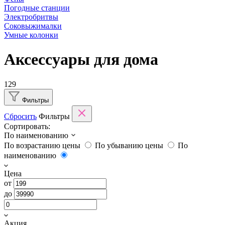
Погодные станции
Электробритвы
Соковыжималки
Умные колонки
Аксессуары для дома
129
Фильтры
Сбросить
Фильтры
Сортировать:
По наименованию
По возрастанию цены
По убыванию цены
По
наименованию
Цена
от
до
Акция