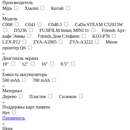
Производитель
Mijia
Xiaomi
Китай
Модель
C008
C041
C048-1
CaDa STEAM C52015W
D5236
FUJIFILM Instax MINI 11
Friends Арт-
кафе Эммы
Friends Дом Стефани
KOJ-P78
LZX-P12
ZYA-A2905
ZYA-A3222
Мини
принтер Q6
Диагональ экрана
10"
12"
16"
8.5"
Емкость аккумулятора
500 mAh
700 mAh
Материал
Дерево
Пластик
Силикон
Поддержка карт памяти
Нет
Применить
Цена