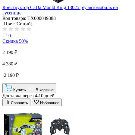
Конструктор CaDa Mould King 13025 р/у автомобиль на
гусенице
Код товара: ТХ000049388
[Цвет: Синий]
0
Скидка 50%
2 190 ₽
4 380 ₽
-2 190 ₽
Купить
В корзине
Доставка через 4-10 дней
Сравнить
Избранное