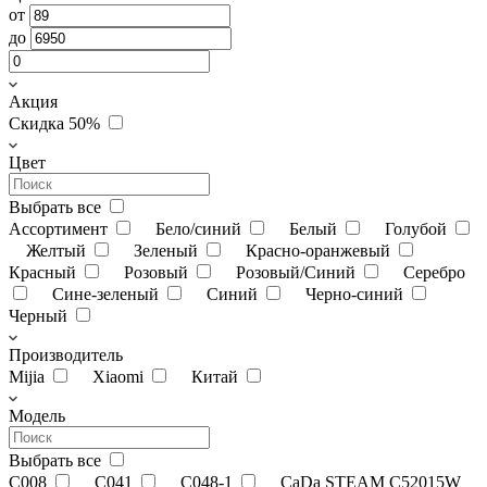
от
до
Акция
Скидка 50%
Цвет
Выбрать все
Ассортимент
Бело/синий
Белый
Голубой
Желтый
Зеленый
Красно-оранжевый
Красный
Розовый
Розовый/Синий
Серебро
Сине-зеленый
Синий
Черно-синий
Черный
Производитель
Mijia
Xiaomi
Китай
Модель
Выбрать все
C008
C041
C048-1
CaDa STEAM C52015W