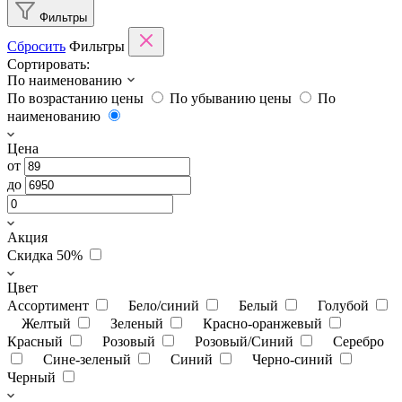
Фильтры
Сбросить
Фильтры
Сортировать:
По наименованию
По возрастанию цены
По убыванию цены
По
наименованию
Цена
от
до
Акция
Скидка 50%
Цвет
Ассортимент
Бело/синий
Белый
Голубой
Желтый
Зеленый
Красно-оранжевый
Красный
Розовый
Розовый/Синий
Серебро
Сине-зеленый
Синий
Черно-синий
Черный