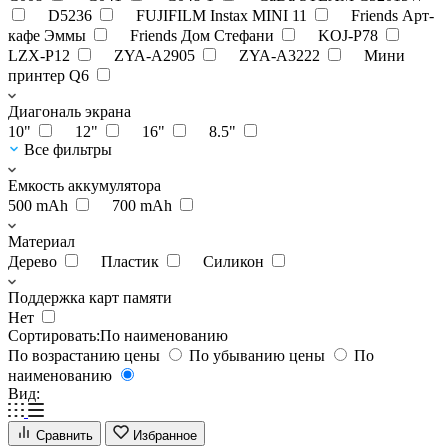
D5236
FUJIFILM Instax MINI 11
Friends Арт-
кафе Эммы
Friends Дом Стефани
KOJ-P78
LZX-P12
ZYA-A2905
ZYA-A3222
Мини
принтер Q6
Диагональ экрана
10"
12"
16"
8.5"
Все фильтры
Емкость аккумулятора
500 mAh
700 mAh
Материал
Дерево
Пластик
Силикон
Поддержка карт памяти
Нет
Сортировать:
По наименованию
По возрастанию цены
По убыванию цены
По
наименованию
Вид:
Сравнить
Избранное