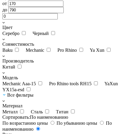
от
до
Цвет
Серебро
Черный
Совместимость
Baku
Mechanic
Pro Rhino
Ya Xun
Производитель
Китай
Модель
Mechanic Aaa-15
Pro Rhino tools RH15
YaXun
YX15a-esd
Все фильтры
Материал
Металл
Сталь
Титан
Сортировать:
По наименованию
По возрастанию цены
По убыванию цены
По
наименованию