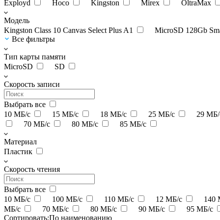
Exployd
Hoco
Kingston
Mirex
OltraMax
Модель
Kingston Class 10 Canvas Select Plus A1
MicroSD 128Gb Sma
Все фильтры
Тип карты памяти
MicroSD
SD
Скорость записи
Выбрать все
10 МБ/с
15 МБ/с
18 МБ/с
25 МБ/с
29 МБ
70 МБ/с
80 МБ/с
85 МБ/с
Материал
Пластик
Скорость чтения
Выбрать все
10 МБ/с
100 МБ/с
110 МБ/с
12 МБ/с
140 
МБ/с
70 МБ/с
80 МБ/с
90 МБ/с
95 МБ/с
Сортировать:
По наименованию