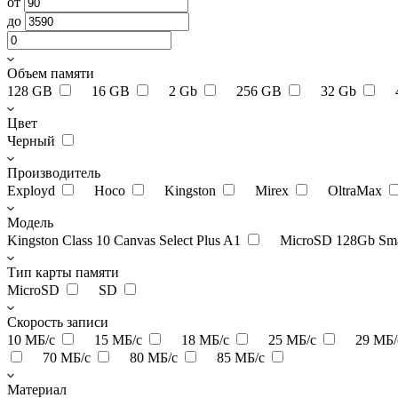
от
до
Объем памяти
128 GB
16 GB
2 Gb
256 GB
32 Gb
Цвет
Черный
Производитель
Exployd
Hoco
Kingston
Mirex
OltraMax
Модель
Kingston Class 10 Canvas Select Plus A1
MicroSD 128Gb Sma
Тип карты памяти
MicroSD
SD
Скорость записи
10 МБ/с
15 МБ/с
18 МБ/с
25 МБ/с
29 МБ
70 МБ/с
80 МБ/с
85 МБ/с
Материал