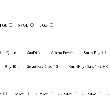
4 Gb
64 GB
8 GB
Qumo
SanDisk
Silicon Power
Smart Buy
rt Buy 10
Smart Buy Class 10
SmartBuy Class 10 UHS-
/с
3 МБ/с
30 МБ/с
42 МБ/с
45 МБ/с
5