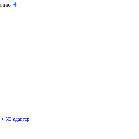
ванию
s + SD адаптер