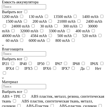
Емкость аккумулятора
Выбрать все
1200 mAh
130 mAh
13500 mAh
1400 mAh
1500 mAh
200 mAh
21000 mAh
2400 mAh
24000 mAh
30 mAh
300 mAh
30000
mAh
32000 mAh
3300 mAh
400 mAh
40000 mAh
4584 mAh
500 mAh
520 mAh
60 mAh
6000 mAh
800 mAh
Влагозащита
Выбрать все
IP21
IP40
IP50
IP67
IP68
IP6X
IPX4
IPX5
IPX6
IPX7
Да
Нет
Материал
Выбрать все
ABS + TPE
ABS пластик, металл, резина, синтетическая
ткань
ABS пластик, синтетическая ткань, металл,
силикон
ABS-Пластик
ABS-пластик, силикон