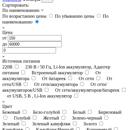
Сортировать:
По наименованию
По возрастанию цены
По убыванию цены
По
наименованию
Цена
от
до
Источник питания
220В
230 В / 50 Гц, Li-Ion аккумулятор, Адаптер
питания
Встроенный аккумулятор
От
аккумулятора
От батареек
От сети
От
сети/USB
От сети/аккумулятора
От сети/
аккумуляторов/USB
От сети/аккумуляторов/батареек
от USB, 5 В , Li-Ion аккумулятор
Цвет
Бежевый
Бело-голубой
Белый
Бирюзовый
Голубой
Желтый
Зелено-черный
Зеленый
Зеленый камуфляж
Золото
Камуфляж
Камуфляж/Черный
Коричневый