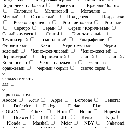
Коричневый / Золото
Красный
Красный/Золото
Лиловый
Малиновый
Металлик
Мятный
Оранжевый
Под дерево
Под дерево
Розово-сиреневый
Розовое золото
Розовый
Серебро
Серый
Серый / Коричневый
Серый камуляж
Синий
Темно-зеленый
Темно-серый
Темно-синий
Ультрафиолет
Фиолетовый
Хаки
Черно-желтый
Черно-
зеленый
Черно-коричневый
Черно-красный
Черно-серый
Черно-синий
Черный
Черный /
Коричневый
Черный / бежевый
Черный /
оранжевый
Черный / серый
светло-серая
Совместимость
яяя
Производитель
Abodos
Activ
Apple
Borofone
Celebrat
Defender
Dialog
Dudao
Elari
GOLON
Ginzzu
Hoco
Honor
Hopestar
Huawei
JBK
JBL
Kemai
Kipo
Klonda
Marshall
Meier
NBY
Nakatomi