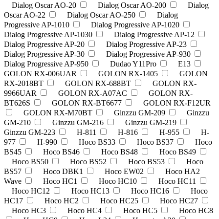
Dialog Oscar AO-20
Dialog Oscar AO-200
Dialog
Oscar AO-22
Dialog Oscar AO-250
Dialog
Progressive AP-1010
Dialog Progressive AP-1020
Dialog Progressive AP-1030
Dialog Progressive AP-12
Dialog Progressive AP-20
Dialog Progressive AP-23
Dialog Progressive AP-30
Dialog Progressive AP-930
Dialog Progressive AP-950
Dudao Y11Pro
E13
GOLON RX-006UAR
GOLON RX-1405
GOLON
RX-2018BT
GOLON RX-688BT
GOLON RX-
9966UAR
GOLON RX-A07AC
GOLON RX-
BT626S
GOLON RX-BT6677
GOLON RX-F12UR
GOLON RX-M70BT
Ginzzu GM-209
Ginzzu
GM-210
Ginzzu GM-216
Ginzzu GM-219
Ginzzu GM-223
H-811
H-816
H-955
H-
977
H-990
Hoco BS33
Hoco BS37
Hoco
BS45
Hoco BS46
Hoco BS48
Hoco BS49
Hoco BS50
Hoco BS52
Hoco BS53
Hoco
BS57
Hoco DBK1
Hoco EW02
Hoco HA2
Wave
Hoco HC1
Hoco HC10
Hoco HC11
Hoco HC12
Hoco HC13
Hoco HC16
Hoco
HC17
Hoco HC2
Hoco HC25
Hoco HC27
Hoco HC3
Hoco HC4
Hoco HC5
Hoco HC8