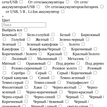
сети/USB
От сети/аккумулятора
От сети/
аккумуляторов/USB
От сети/аккумуляторов/батареек
от USB, 5 В , Li-Ion аккумулятор
Цвет
Выбрать все
Бежевый
Бело-голубой
Белый
Бирюзовый
Голубой
Желтый
Зелено-черный
Зеленый
Зеленый камуфляж
Золото
Камуфляж
Камуфляж/Черный
Коричневый
Коричневый / Золото
Красный
Красный/Золото
Лиловый
Малиновый
Металлик
Мятный
Оранжевый
Под дерево
Под дерево
Розово-сиреневый
Розовое золото
Розовый
Серебро
Серый
Серый / Коричневый
Серый камуляж
Синий
Темно-зеленый
Темно-серый
Темно-синий
Ультрафиолет
Фиолетовый
Хаки
Черно-желтый
Черно-
зеленый
Черно-коричневый
Черно-красный
Черно-серый
Черно-синий
Черный
Черный /
Коричневый
Черный / бежевый
Черный /
оранжевый
Черный / серый
светло-серая