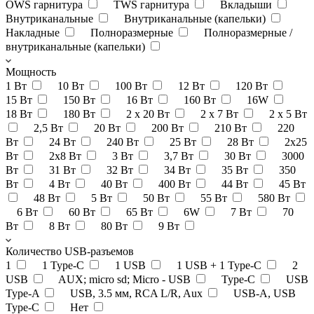
OWS гарнитура
TWS гарнитура
Вкладыши
Внутриканальные
Внутриканальные (капельки)
Накладные
Полноразмерные
Полноразмерные /
внутриканальные (капельки)
Мощность
1 Вт
10 Вт
100 Вт
12 Вт
120 Вт
15 Вт
150 Вт
16 Вт
160 Вт
16W
18 Вт
180 Вт
2 x 20 Вт
2 x 7 Вт
2 х 5 Вт
2,5 Вт
20 Вт
200 Вт
210 Вт
220
Вт
24 Вт
240 Вт
25 Вт
28 Вт
2x25
Вт
2х8 Вт
3 Вт
3,7 Вт
30 Вт
3000
Вт
31 Вт
32 Вт
34 Вт
35 Вт
350
Вт
4 Вт
40 Вт
400 Вт
44 Вт
45 Вт
48 Вт
5 Вт
50 Вт
55 Вт
580 Вт
6 Вт
60 Вт
65 Вт
6W
7 Вт
70
Вт
8 Вт
80 Вт
9 Вт
Количество USB-разъемов
1
1 Type-C
1 USB
1 USB + 1 Type-C
2
USB
AUX; micro sd; Micro - USB
Type-C
USB
Type-A
USB, 3.5 мм, RCA L/R, Aux
USB-A, USB
Type-C
Нет