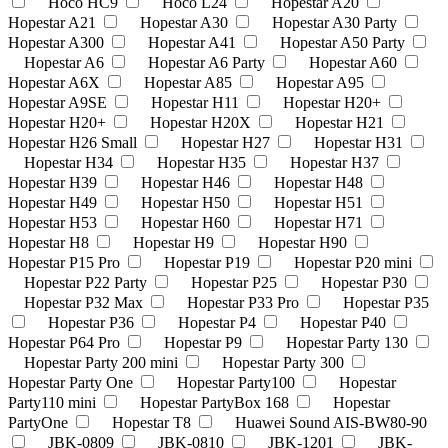
Hoco HC9
Hoco L24
Hopestar A20
Hopestar A21
Hopestar A30
Hopestar A30 Party
Hopestar A300
Hopestar A41
Hopestar A50 Party
Hopestar A6
Hopestar A6 Party
Hopestar A60
Hopestar A6X
Hopestar A85
Hopestar A95
Hopestar A9SE
Hopestar H11
Hopestar H20+
Hopestar H20+
Hopestar H20X
Hopestar H21
Hopestar H26 Small
Hopestar H27
Hopestar H31
Hopestar H34
Hopestar H35
Hopestar H37
Hopestar H39
Hopestar H46
Hopestar H48
Hopestar H49
Hopestar H50
Hopestar H51
Hopestar H53
Hopestar H60
Hopestar H71
Hopestar H8
Hopestar H9
Hopestar H90
Hopestar P15 Pro
Hopestar P19
Hopestar P20 mini
Hopestar P22 Party
Hopestar P25
Hopestar P30
Hopestar P32 Max
Hopestar P33 Pro
Hopestar P35
Hopestar P36
Hopestar P4
Hopestar P40
Hopestar P64 Pro
Hopestar P9
Hopestar Party 130
Hopestar Party 200 mini
Hopestar Party 300
Hopestar Party One
Hopestar Party100
Hopestar
Party110 mini
Hopestar PartyBox 168
Hopestar
PartyOne
Hopestar T8
Huawei Sound AIS-BW80-90
JBK-0809
JBK-0810
JBK-1201
JBK-