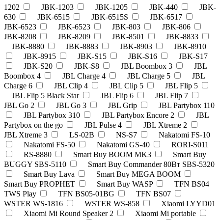
1202
JBK-1203
JBK-1205
JBK-440
JBK-
630
JBK-6515
JBK-6515S
JBK-6517
JBK-6523
JBK-6523
JBK-803
JBK-806
JBK-8208
JBK-8209
JBK-8501
JBK-8833
JBK-8880
JBK-8883
JBK-8903
JBK-8910
JBK-8915
JBK-S15
JBK-S16
JBK-S17
JBK-S20
JBK-S8
JBL Boombox 3
JBL
Boombox 4
JBL Charge 4
JBL Charge 5
JBL
Charge 6
JBL Clip 4
JBL Clip 5
JBL Flip 5
JBL Flip 5 Black Star
JBL Flip 6
JBL Flip 7
JBL Go 2
JBL Go 3
JBL Grip
JBL Partybox 110
JBL Partybox 310
JBL Partybox Encore 2
JBL
Partybox on the go
JBL Pulse 4
JBL Xtreme 2
JBL Xtreme 3
LS-02B
NS-S7
Nakatomi FS-10
Nakatomi FS-50
Nakatomi GS-40
RORI-S011
RS-8880
Smart Buy BOOM MK3
Smart Buy
BUGGY SBS-5110
Smart Buy Commander 80Вт SBS-5320
Smart Buy Lava
Smart Buy MEGA BOOM
Smart Buy PROPHET
Smart Buy WASP
TFN BS04
TWS Play
TFN BS05-01BG
TFN BS07
WSTER WS-1816
WSTER WS-858
Xiaomi LYYD01
Xiaomi Mi Round Speaker 2
Xiaomi Mi portable