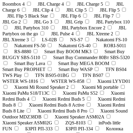
Boombox 4
JBL Charge 4
JBL Charge 5
JBL
Charge 6
JBL Clip 4
JBL Clip 5
JBL Flip 5
JBL Flip 5 Black Star
JBL Flip 6
JBL Flip 7
JBL Go 2
JBL Go 3
JBL Grip
JBL Partybox 110
JBL Partybox 310
JBL Partybox Encore 2
JBL
Partybox on the go
JBL Pulse 4
JBL Xtreme 2
JBL Xtreme 3
LS-02B
NS-S7
Nakatomi FS-10
Nakatomi FS-50
Nakatomi GS-40
RORI-S011
RS-8880
Smart Buy BOOM MK3
Smart Buy
BUGGY SBS-5110
Smart Buy Commander 80Вт SBS-5320
Smart Buy Lava
Smart Buy MEGA BOOM
Smart Buy PROPHET
Smart Buy WASP
TFN BS04
TWS Play
TFN BS05-01BG
TFN BS07
WSTER WS-1816
WSTER WS-858
Xiaomi LYYD01
Xiaomi Mi Round Speaker 2
Xiaomi Mi portable
Xiaomi PaMu S18/T13C
Xiaomi PaMu S52
Xiaomi
Redmi Buds 4
Xiaomi Redmi Buds 5
Xiaomi Redmi
Buds 8
Xiaomi Redmi Buds 8 Active
Xiaomi Redmi
Buds 8 Lite
Xiaomi Redmi Buds 8 Pro
Xiaomi Sound
Outdoor MDZ38DB
Xiaomi Speaker ASM02A
Xiaomi Speaker ASM02G
ZQS-8103
inPods little
FUN
БЗРП РП-333
БЗРП РП-334
Колонка