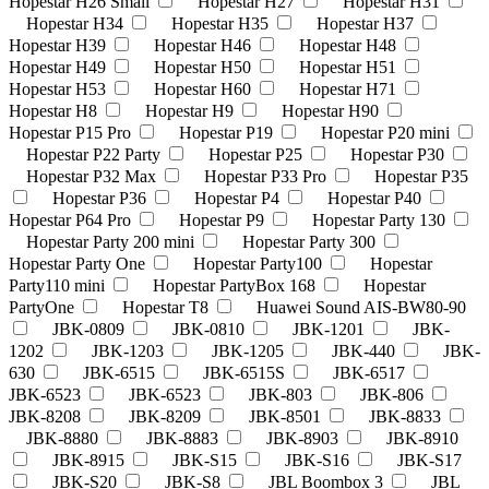
Hopestar H26 Small
Hopestar H27
Hopestar H31
Hopestar H34
Hopestar H35
Hopestar H37
Hopestar H39
Hopestar H46
Hopestar H48
Hopestar H49
Hopestar H50
Hopestar H51
Hopestar H53
Hopestar H60
Hopestar H71
Hopestar H8
Hopestar H9
Hopestar H90
Hopestar P15 Pro
Hopestar P19
Hopestar P20 mini
Hopestar P22 Party
Hopestar P25
Hopestar P30
Hopestar P32 Max
Hopestar P33 Pro
Hopestar P35
Hopestar P36
Hopestar P4
Hopestar P40
Hopestar P64 Pro
Hopestar P9
Hopestar Party 130
Hopestar Party 200 mini
Hopestar Party 300
Hopestar Party One
Hopestar Party100
Hopestar
Party110 mini
Hopestar PartyBox 168
Hopestar
PartyOne
Hopestar T8
Huawei Sound AIS-BW80-90
JBK-0809
JBK-0810
JBK-1201
JBK-
1202
JBK-1203
JBK-1205
JBK-440
JBK-
630
JBK-6515
JBK-6515S
JBK-6517
JBK-6523
JBK-6523
JBK-803
JBK-806
JBK-8208
JBK-8209
JBK-8501
JBK-8833
JBK-8880
JBK-8883
JBK-8903
JBK-8910
JBK-8915
JBK-S15
JBK-S16
JBK-S17
JBK-S20
JBK-S8
JBL Boombox 3
JBL