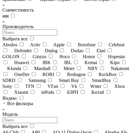
Совместимость
яяя
Производитель
Выбрать все
Abodos
Activ
Apple
Borofone
Celebrat
Defender
Dialog
Dudao
Elari
GOLON
Ginzzu
Hoco
Honor
Hopestar
Huawei
JBK
JBL
Kemai
Kipo
Klonda
Marshall
Meier
NBY
Nakatomi
OneDer
RORI
Redragon
RockBox
SDRD
Samsung
Smart Buy
SmartBuy
Sony
TFN
VFan
Vk
Wster
Xbox
Xiaomi
inPods
БЗРП
Китай
Яндекс
Все фильтры
Модель
Выбрать все
A6 Club
A80
AO-11 Dialog Oscar
Abodos AS-