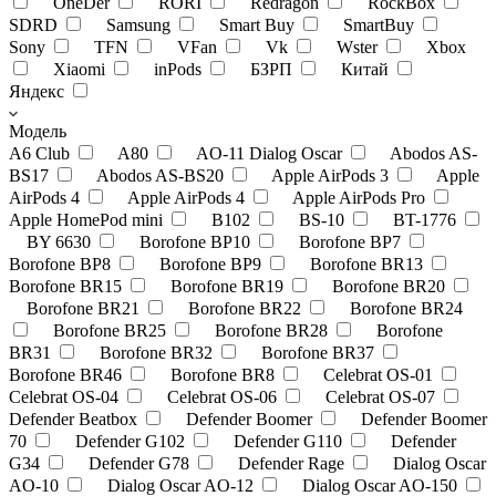
OneDer
RORI
Redragon
RockBox
SDRD
Samsung
Smart Buy
SmartBuy
Sony
TFN
VFan
Vk
Wster
Xbox
Xiaomi
inPods
БЗРП
Китай
Яндекс
Модель
A6 Club
A80
AO-11 Dialog Oscar
Abodos AS-
BS17
Abodos AS-BS20
Apple AirPods 3
Apple
AirPods 4
Apple AirPods 4
Apple AirPods Pro
Apple HomePod mini
B102
BS-10
BT-1776
BY 6630
Borofone BP10
Borofone BP7
Borofone BP8
Borofone BP9
Borofone BR13
Borofone BR15
Borofone BR19
Borofone BR20
Borofone BR21
Borofone BR22
Borofone BR24
Borofone BR25
Borofone BR28
Borofone
BR31
Borofone BR32
Borofone BR37
Borofone BR46
Borofone BR8
Celebrat OS-01
Celebrat OS-04
Celebrat OS-06
Celebrat OS-07
Defender Beatbox
Defender Boomer
Defender Boomer
70
Defender G102
Defender G110
Defender
G34
Defender G78
Defender Rage
Dialog Oscar
AO-10
Dialog Oscar AO-12
Dialog Oscar AO-150