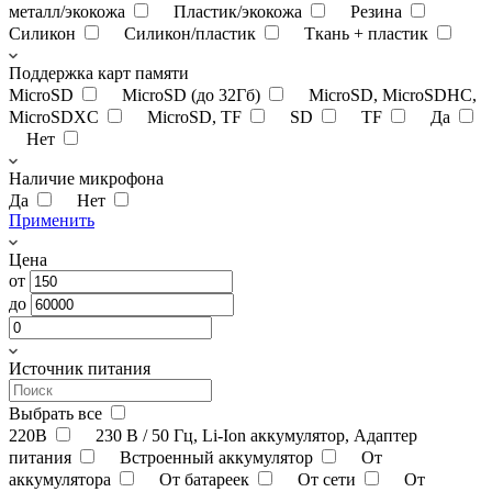
металл/экокожа
Пластик/экокожа
Резина
Силикон
Силикон/пластик
Ткань + пластик
Поддержка карт памяти
MicroSD
MicroSD (до 32Гб)
MicroSD, MicroSDHC,
MicroSDXC
MicroSD, TF
SD
TF
Да
Нет
Наличие микрофона
Да
Нет
Применить
Цена
от
до
Источник питания
Выбрать все
220В
230 В / 50 Гц, Li-Ion аккумулятор, Адаптер
питания
Встроенный аккумулятор
От
аккумулятора
От батареек
От сети
От