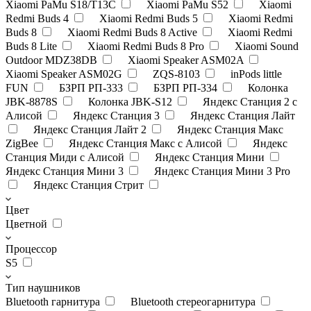
Xiaomi PaMu S18/T13C
Xiaomi PaMu S52
Xiaomi
Redmi Buds 4
Xiaomi Redmi Buds 5
Xiaomi Redmi
Buds 8
Xiaomi Redmi Buds 8 Active
Xiaomi Redmi
Buds 8 Lite
Xiaomi Redmi Buds 8 Pro
Xiaomi Sound
Outdoor MDZ38DB
Xiaomi Speaker ASM02A
Xiaomi Speaker ASM02G
ZQS-8103
inPods little
FUN
БЗРП РП-333
БЗРП РП-334
Колонка
JBK-8878S
Колонка JBK-S12
Яндекс Станция 2 с
Алисой
Яндекс Станция 3
Яндекс Станция Лайт
Яндекс Станция Лайт 2
Яндекс Станция Макс
ZigBee
Яндекс Станция Макс с Алисой
Яндекс
Станция Миди с Алисой
Яндекс Станция Мини
Яндекс Станция Мини 3
Яндекс Станция Мини 3 Pro
Яндекс Станция Стрит
Цвет
Цветной
Процессор
S5
Тип наушников
Bluetooth гарнитура
Bluetooth стереогарнитура