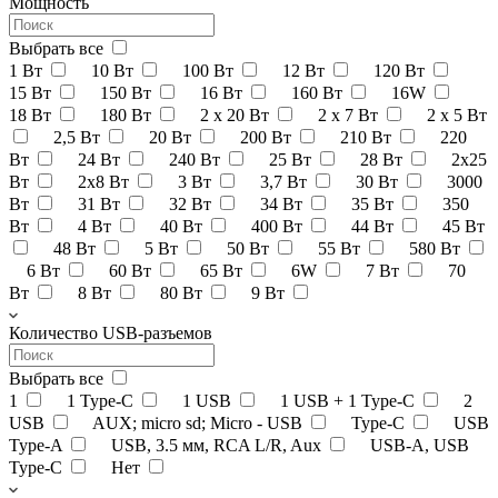
Мощность
Выбрать все
1 Вт
10 Вт
100 Вт
12 Вт
120 Вт
15 Вт
150 Вт
16 Вт
160 Вт
16W
18 Вт
180 Вт
2 x 20 Вт
2 x 7 Вт
2 х 5 Вт
2,5 Вт
20 Вт
200 Вт
210 Вт
220
Вт
24 Вт
240 Вт
25 Вт
28 Вт
2x25
Вт
2х8 Вт
3 Вт
3,7 Вт
30 Вт
3000
Вт
31 Вт
32 Вт
34 Вт
35 Вт
350
Вт
4 Вт
40 Вт
400 Вт
44 Вт
45 Вт
48 Вт
5 Вт
50 Вт
55 Вт
580 Вт
6 Вт
60 Вт
65 Вт
6W
7 Вт
70
Вт
8 Вт
80 Вт
9 Вт
Количество USB-разъемов
Выбрать все
1
1 Type-C
1 USB
1 USB + 1 Type-C
2
USB
AUX; micro sd; Micro - USB
Type-C
USB
Type-A
USB, 3.5 мм, RCA L/R, Aux
USB-A, USB
Type-C
Нет