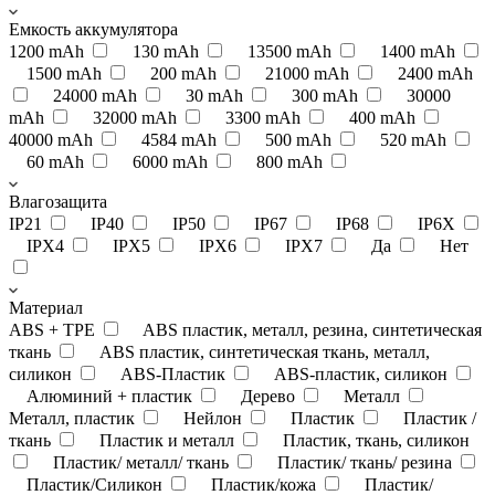
Емкость аккумулятора
1200 mAh
130 mAh
13500 mAh
1400 mAh
1500 mAh
200 mAh
21000 mAh
2400 mAh
24000 mAh
30 mAh
300 mAh
30000
mAh
32000 mAh
3300 mAh
400 mAh
40000 mAh
4584 mAh
500 mAh
520 mAh
60 mAh
6000 mAh
800 mAh
Влагозащита
IP21
IP40
IP50
IP67
IP68
IP6X
IPX4
IPX5
IPX6
IPX7
Да
Нет
Материал
ABS + TPE
ABS пластик, металл, резина, синтетическая
ткань
ABS пластик, синтетическая ткань, металл,
силикон
ABS-Пластик
ABS-пластик, силикон
Алюминий + пластик
Дерево
Металл
Металл, пластик
Нейлон
Пластик
Пластик /
ткань
Пластик и металл
Пластик, ткань, силикон
Пластик/ металл/ ткань
Пластик/ ткань/ резина
Пластик/Силикон
Пластик/кожа
Пластик/