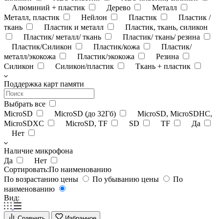
Алюминий + пластик
Дерево
Металл
Металл, пластик
Нейлон
Пластик
Пластик /
ткань
Пластик и металл
Пластик, ткань, силикон
Пластик/ металл/ ткань
Пластик/ ткань/ резина
Пластик/Силикон
Пластик/кожа
Пластик/
металл/экокожа
Пластик/экокожа
Резина
Силикон
Силикон/пластик
Ткань + пластик
Поддержка карт памяти
Выбрать все
MicroSD
MicroSD (до 32Гб)
MicroSD, MicroSDHC,
MicroSDXC
MicroSD, TF
SD
TF
Да
Нет
Наличие микрофона
Да
Нет
Сортировать:
По наименованию
По возрастанию цены
По убыванию цены
По
наименованию
Вид:
Сравнить
Избранное