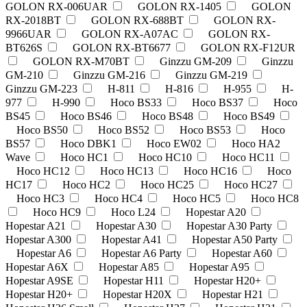
GOLON RX-006UAR
GOLON RX-1405
GOLON
RX-2018BT
GOLON RX-688BT
GOLON RX-
9966UAR
GOLON RX-A07AC
GOLON RX-
BT626S
GOLON RX-BT6677
GOLON RX-F12UR
GOLON RX-M70BT
Ginzzu GM-209
Ginzzu
GM-210
Ginzzu GM-216
Ginzzu GM-219
Ginzzu GM-223
H-811
H-816
H-955
H-
977
H-990
Hoco BS33
Hoco BS37
Hoco
BS45
Hoco BS46
Hoco BS48
Hoco BS49
Hoco BS50
Hoco BS52
Hoco BS53
Hoco
BS57
Hoco DBK1
Hoco EW02
Hoco HA2
Wave
Hoco HC1
Hoco HC10
Hoco HC11
Hoco HC12
Hoco HC13
Hoco HC16
Hoco
HC17
Hoco HC2
Hoco HC25
Hoco HC27
Hoco HC3
Hoco HC4
Hoco HC5
Hoco HC8
Hoco HC9
Hoco L24
Hopestar A20
Hopestar A21
Hopestar A30
Hopestar A30 Party
Hopestar A300
Hopestar A41
Hopestar A50 Party
Hopestar A6
Hopestar A6 Party
Hopestar A60
Hopestar A6X
Hopestar A85
Hopestar A95
Hopestar A9SE
Hopestar H11
Hopestar H20+
Hopestar H20+
Hopestar H20X
Hopestar H21