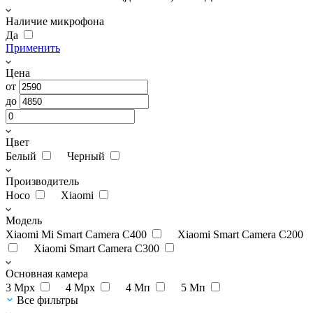
Наличие микрофона
Да
Применить
Цена
от
до
Цвет
Белый
Черный
Производитель
Hoco
Xiaomi
Модель
Xiaomi Mi Smart Camera C400
Xiaomi Smart Camera C200
Xiaomi Smart Camera C300
Основная камера
3 Мрх
4 Mpx
4 Мп
5 Мп
Все фильтры