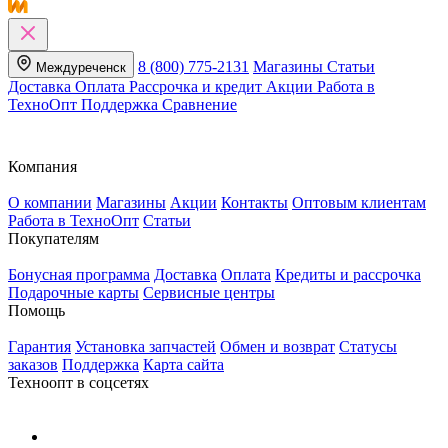
8 (800) 775-2131
Магазины
Статьи
Междуреченск
Доставка
Оплата
Рассрочка и кредит
Акции
Работа в
ТехноОпт
Поддержка
Сравнение
Компания
О компании
Магазины
Акции
Контакты
Оптовым клиентам
Работа в ТехноОпт
Статьи
Покупателям
Бонусная программа
Доставка
Оплата
Кредиты и рассрочка
Подарочные карты
Сервисные центры
Помощь
Гарантия
Установка запчастей
Обмен и возврат
Статусы
заказов
Поддержка
Карта сайта
Техноопт в соцсетях