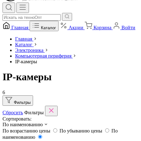
Главная
Акции
Корзина
Войти
Каталог
Главная
Каталог
Электроника
Компьютерная периферия
IP-камеры
IP-камеры
6
Фильтры
Сбросить
Фильтры
Сортировать:
По наименованию
По возрастанию цены
По убыванию цены
По
наименованию