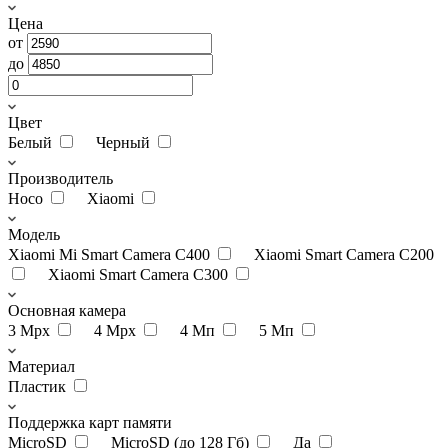
Цена
от
до
Цвет
Белый
Черный
Производитель
Hoco
Xiaomi
Модель
Xiaomi Mi Smart Camera C400
Xiaomi Smart Camera C200
Xiaomi Smart Camera C300
Основная камера
3 Мрх
4 Mpx
4 Мп
5 Мп
Материал
Пластик
Поддержка карт памяти
MicroSD
MicroSD (до 128 Гб)
Да