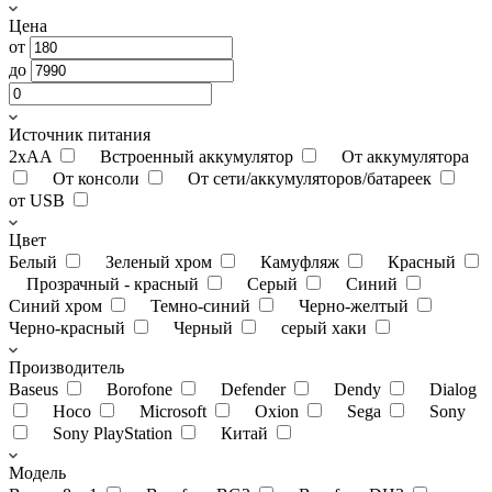
Цена
от
до
Источник питания
2xAA
Встроенный аккумулятор
От аккумулятора
От консоли
От сети/аккумуляторов/батареек
от USB
Цвет
Белый
Зеленый хром
Камуфляж
Красный
Прозрачный - красный
Серый
Синий
Синий хром
Темно-синий
Черно-желтый
Черно-красный
Черный
серый хаки
Производитель
Baseus
Borofone
Defender
Dendy
Dialog
Hoco
Microsoft
Oxion
Sega
Sony
Sony PlayStation
Китай
Модель