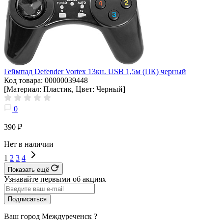
Геймпад Defender Vortex 13кн. USB 1,5м (ПК) черный
Код товара: 00000039448
[Материал: Пластик, Цвет: Черный]
0
390 ₽
Нет в наличии
1
2
3
4
Показать ещё
Узнавайте первыми об акциях
Подписаться
Ваш город
Междуреченск
?