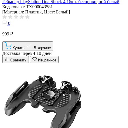
Геймпад PlayStation DualShock 4 16кн. беспроводной белый
Код товара: ТХ000043581
[Материал: Пластик, Цвет: Белый]
0
999 ₽
Купить
В корзине
Доставка через 4-10 дней
Сравнить
Избранное