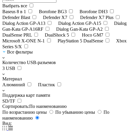
Выбрать все
Baseus 8 в 1
Borofone BG3
Borofone DH3
Defender Blast
Defender X7
Defender X7 Plus
Dialog Action GP-A13
Dialog Action GP-A15
Dialog
Gan-Kata GP-A16RF
Dialog Gan-Kata GP-A2
DualSense PRL
DualShock 5
Hoco GM7
Microsoft X-ONE N-1
PlayStation 5 DualSense
Xbox
Series S/X
Все фильтры
Количество USB-разъемов
3 USB
Материал
Алюминий
Пластик
Поддержка карт памяти
SD/TF
Сортировать:
По наименованию
По возрастанию цены
По убыванию цены
По
наименованию
Вид: