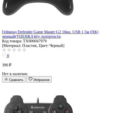
Геймпад Defender Game Master G2 10кн. USB 1,5м (ПК)
черный(УЦЕНКА)б/у, потертости
Код товара: ТХ000047979
[Материал: Пластик, Цвет: Черный]
0
390 ₽
Нет в наличии
Сравнить
Избранное