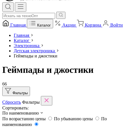
Главная
Акции
Корзина
Войти
Каталог
Главная
Каталог
Электроника
Детская электроника
Геймпады и джостики
Геймпады и джостики
66
Фильтры
Сбросить
Фильтры
Сортировать:
По наименованию
По возрастанию цены
По убыванию цены
По
наименованию