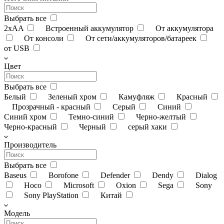
Выбрать все
2xAA
Встроенный аккумулятор
От аккумулятора
От консоли
От сети/аккумуляторов/батареек
от USB
Цвет
Выбрать все
Белый
Зеленый хром
Камуфляж
Красный
Прозрачный - красный
Серый
Синий
Синий хром
Темно-синий
Черно-желтый
Черно-красный
Черный
серый хаки
Производитель
Выбрать все
Baseus
Borofone
Defender
Dendy
Dialog
Hoco
Microsoft
Oxion
Sega
Sony
Sony PlayStation
Китай
Модель