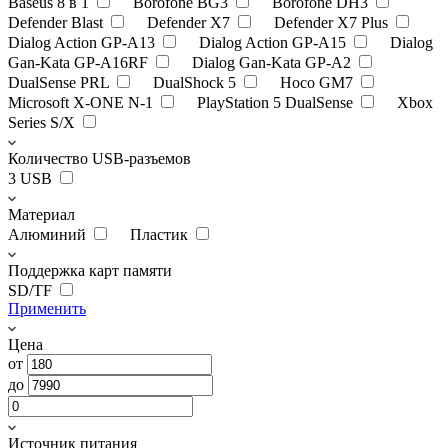
Baseus 8 в 1
Borofone BG3
Borofone DH3
Defender Blast
Defender X7
Defender X7 Plus
Dialog Action GP-A13
Dialog Action GP-A15
Dialog
Gan-Kata GP-A16RF
Dialog Gan-Kata GP-A2
DualSense PRL
DualShock 5
Hoco GM7
Microsoft X-ONE N-1
PlayStation 5 DualSense
Xbox
Series S/X
Количество USB-разъемов
3 USB
Материал
Алюминий
Пластик
Поддержка карт памяти
SD/TF
Применить
Цена
от
до
Источник питания