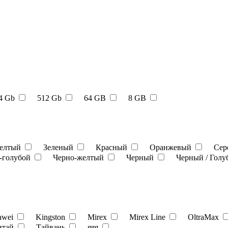
4 Gb
512 Gb
64 GB
8 GB
елтый
Зеленый
Красный
Оранжевый
Сер
-голубой
Черно-желтый
Черный
Черный / Гол
awei
Kingston
Mirex
Mirex Line
OltraMax
итай
Тайвань
яяя