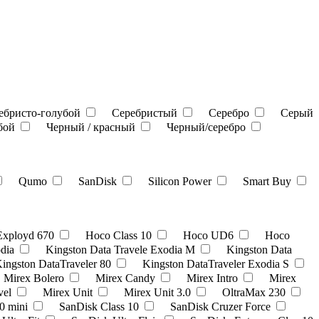
ебристо-голубой
Серебристый
Серебро
Серый
убой
Черный / красный
Черный/серебро
Qumo
SanDisk
Silicon Power
Smart Buy
Exployd 670
Hoco Class 10
Hoco UD6
Hoco
odia
Kingston Data Travele Exodia M
Kingston Data
ingston DataTraveler 80
Kingston DataTraveler Exodia S
Mirex Bolero
Mirex Candy
Mirex Intro
Mirex
vel
Mirex Unit
Mirex Unit 3.0
OltraMax 230
0 mini
SanDisk Class 10
SanDisk Cruzer Force