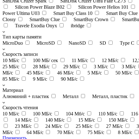
SanDisk Cruzer Spark
SanDisk Cruzer Ultra Flair CZ73
Silicon Power Blaze B02
Silicon Power Helios 101
Power Ultima U03
Smart Buy Class 10
Smart Buy Clue
Clossy
SmartBuy Clue
SmartBuy Crown
SmartB
Travele Exodia Onyx
ibridge
Тип карты памяти
MicroDuo
MicroSD
NanoSD
SD
Type C
Скорость записи
10 МБ/с
100 МБ/ сек
11 МБ/с
12 МБ/с
12
25 МБ/с
28 МБ/с
29 МБ/с
3 МБ/с
3 МБ/с
МБ/с
45 МБ/с
46 МБ/с
5 МБ/с
50 МБ/с
85 МБ/с
9 МБ/с
90 МБ/с
Материал
Алюминий + пластик
Металл
Металл, пластик
Скорость чтения
10 МБ/с
100 МБ/с
104 Мб/с
110 МБ/с
116
14 МБ/с
140 МБ/с
15 МБ/с
150 МБ/с
23 МБ/с
24 МБ/с
25 МБ/с
27 МБ/с
МБ/с
64 МБ/с
70 МБ/с
75 МБ/с
8 МБ/с
Применить