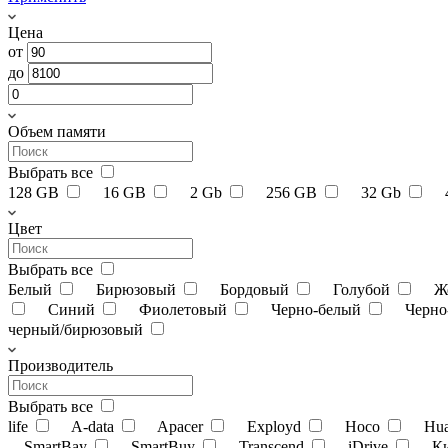
Цена
от
до
Объем памяти
Выбрать все
128 GB
16 GB
2 Gb
256 GB
32 Gb
Цвет
Выбрать все
Белый
Бирюзовый
Бордовый
Голубой
Ж
Синий
Фиолетовый
Черно-белый
Черно
черный/бирюзовый
Производитель
Выбрать все
life
A-data
Apacer
Exployd
Hoco
Hu
SmartBay
SmartBuy
Transcend
iDrive
К