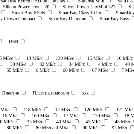
SanDisk Extreme Action Cameras
SanDisk Shift
SanDisk 
Silicon Power Jewel J20
Silicon Power LuxMini 322
Si
Smart Buy IRON
SmartBay Class 10 Pro
SmartBuy
uy Crown Compact
SmartBuy Diamond
SmartBuy Easy
USB
,5 МБ/с
13 МБ/с
130 МБ/с
15 МБ/с
16 МБ/с
30 МБ/с
32 МБ/с
34 МБ/с
4 МБ/с
40 
55 МБ/с
6 МБ/с
60 МБ/с
67 МБ/с
7 МБ/
Пластик
Пластик и металл
яяя
 МБ/с
118 МБ/с
12 МБ/с
120 МБ/с
121 МБ/
16 МБ/с
160 МБ/с
17 МБ/с
170 МБ/с
18 
30 МБ/с
35 МБ/с
40 МБ/с
45 МБ/с
48 МБ/с
80 МБ/с
80 МБ/с/20 МБ/с
90 МБ/с
95 МБ/с