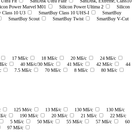
Ultra Fit
SanDisk Ultra Flair
SanDisk, Extreme, Class10
licon Power Marvel M01
Silicon Power Ultima 2
Silicon
 Class 10 U3
SmartBuy Class 10 UHS-I
SmartBuy
SmartBuy Scout
SmartBuy Twist
SmartBuy V-Cut
17 МБ/с
18 МБ/с
20 МБ/с
24 МБ/с
МБ/с
40 МБ/с/30 МБ/с
41 МБ/с
42 МБ/с
44
с
7.5 МБ/с
70 МБ/с
8 МБ/с
80 МБ/с
с
125 Мб/с
13 МБ/c
130 МБ/с
130 МБ/с
МБ/с
190 МБ/с
20 МБ/с
21 МБ/с
22 МБ/с
5 МБ/с
50 МБ/с
55 МБ/с
57 МБ/с
60
97 МБ/с