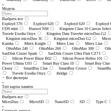
Модель
Выбрать все
Exployd 570
Exployd 620
Exployd 620
Exployd
UD9 mini
Huawei NM
Kingston Class 10 Canvas Selec
Travele Exodia Onyx
Kingston Data Traveler microDuo G2
Kingston microDuo 3C
Kingston microDuo G2
Micr
Kamba
Mirex Knight
Mirex Line
Mirex Line
OltraMax 240
OltraMax 260
OltraMax 300
Olt
SanDisk Cruzer Spark
SanDisk Cruzer Ultra Flair CZ73
Silicon Power Blaze B02
Silicon Power Helios 101
Power Ultima U03
Smart Buy Class 10
Smart Buy Clue
Clossy
SmartBuy Clue
SmartBuy Crown
SmartB
Travele Exodia Onyx
ibridge
Все фильтры
Тип карты памяти
Выбрать все
MicroDuo
MicroSD
NanoSD
SD
Type C
Скорость записи