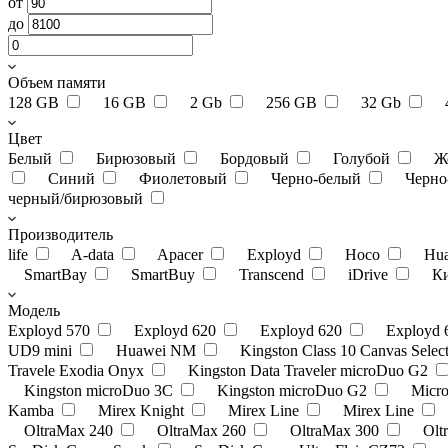
от
до
Объем памяти
128 GB
16 GB
2 Gb
256 GB
32 Gb
Цвет
Белый
Бирюзовый
Бордовый
Голубой
Ж
Синий
Фиолетовый
Черно-белый
Черно
черный/бирюзовый
Производитель
life
A-data
Apacer
Exployd
Hoco
Hu
SmartBay
SmartBuy
Transcend
iDrive
К
Модель
Exployd 570
Exployd 620
Exployd 620
Exployd
UD9 mini
Huawei NM
Kingston Class 10 Canvas Selec
Travele Exodia Onyx
Kingston Data Traveler microDuo G2
Kingston microDuo 3C
Kingston microDuo G2
Micr
Kamba
Mirex Knight
Mirex Line
Mirex Line
OltraMax 240
OltraMax 260
OltraMax 300
Olt