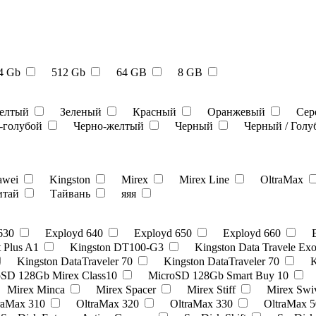
4 Gb
512 Gb
64 GB
8 GB
елтый
Зеленый
Красный
Оранжевый
Сер
-голубой
Черно-желтый
Черный
Черный / Гол
awei
Kingston
Mirex
Mirex Line
OltraMax
итай
Тайвань
яяя
 630
Exployd 640
Exployd 650
Exployd 660
t Plus A1
Kingston DT100-G3
Kingston Data Travele Ex
Kingston DataTraveler 70
Kingston DataTraveler 70
K
oSD 128Gb Mirex Class10
MicroSD 128Gb Smart Buy 10
Mirex Minca
Mirex Spacer
Mirex Stiff
Mirex Swi
raMax 310
OltraMax 320
OltraMax 330
OltraMax 5