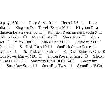
Exployd 670
Hoco Class 10
Hoco UD6
Hoco
odia
Kingston Data Travele Exodia M
Kingston Data
ingston DataTraveler 80
Kingston DataTraveler Exodia S
Mirex Bolero
Mirex Candy
Mirex Intro
Mirex
vel
Mirex Unit
Mirex Unit 3.0
OltraMax 230
0 mini
SanDisk Class 10
SanDisk Cruzer Force
Ultra Fit
SanDisk Ultra Flair
SanDisk, Extreme, Class10
licon Power Marvel M01
Silicon Power Ultima 2
Silicon
 Class 10 U3
SmartBuy Class 10 UHS-I
SmartBuy
SmartBuy Scout
SmartBuy Twist
SmartBuy V-Cut