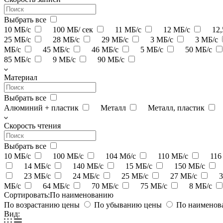
Выбрать все
10 МБ/с
100 МБ/ сек
11 МБ/с
12 МБ/с
12
25 МБ/с
28 МБ/с
29 МБ/с
3 МБ/с
3 МБ/с
МБ/с
45 МБ/с
46 МБ/с
5 МБ/с
50 МБ/с
85 МБ/с
9 МБ/с
90 МБ/с
Материал
Выбрать все
Алюминий + пластик
Металл
Металл, пластик
Скорость чтения
Выбрать все
10 МБ/с
100 МБ/с
104 Мб/с
110 МБ/с
116
14 МБ/с
140 МБ/с
15 МБ/с
150 МБ/с
23 МБ/с
24 МБ/с
25 МБ/с
27 МБ/с
МБ/с
64 МБ/с
70 МБ/с
75 МБ/с
8 МБ/с
Сортировать:
По наименованию
По возрастанию цены
По убыванию цены
По наимено
Вид: