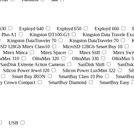
 630
Exployd 640
Exployd 650
Exployd 660
t Plus A1
Kingston DT100-G3
Kingston Data Travele Ex
Kingston DataTraveler 70
Kingston DataTraveler 70
K
oSD 128Gb Mirex Class10
MicroSD 128Gb Smart Buy 10
Mirex Minca
Mirex Spacer
Mirex Stiff
Mirex Swi
raMax 310
OltraMax 320
OltraMax 330
OltraMax 5
SanDisk Extreme Action Cameras
SanDisk Shift
SanDisk 
Silicon Power Jewel J20
Silicon Power LuxMini 322
Si
Smart Buy IRON
SmartBay Class 10 Pro
SmartBuy
uy Crown Compact
SmartBuy Diamond
SmartBuy Easy
USB