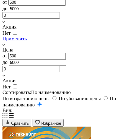
от
до
Акция
Нет
Применить
Цена
от
до
Акция
Нет
Сортировать:
По наименованию
По возрастанию цены
По убыванию цены
По
наименованию
Вид:
Сравнить
Избранное