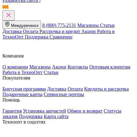
Разработка сайта -
8 (800) 775-2131
Магазины
Статьи
Междуреченск
Доставка
Оплата
Рассрочка и кредит
Акции
Работа в
ТехноОпт
Поддержка
Сравнение
Компания
О компании
Магазины
Акции
Контакты
Оптовым клиентам
Работа в ТехноОпт
Статьи
Покупателям
Бонусная программа
Доставка
Оплата
Кредиты и рассрочка
Подарочные карты
Сервисные центры
Помощь
Гарантия
Установка запчастей
Обмен и возврат
Статусы
заказов
Поддержка
Карта сайта
Техноопт в соцсетях