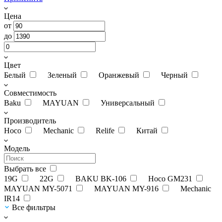
Цена
от
до
Цвет
Белый
Зеленый
Оранжевый
Черный
Совместимость
Baku
MAYUAN
Универсальный
Производитель
Hoco
Mechanic
Relife
Китай
Модель
Выбрать все
19G
22G
BAKU BK-106
Hoco GM231
MAYUAN MY-5071
MAYUAN MY-916
Mechanic
IR14
Все фильтры