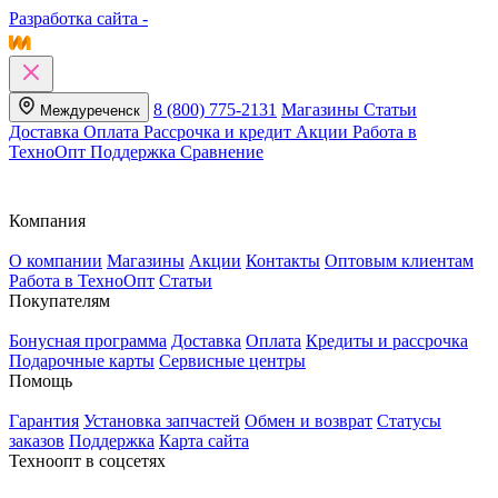
Разработка сайта -
8 (800) 775-2131
Магазины
Статьи
Междуреченск
Доставка
Оплата
Рассрочка и кредит
Акции
Работа в
ТехноОпт
Поддержка
Сравнение
Компания
О компании
Магазины
Акции
Контакты
Оптовым клиентам
Работа в ТехноОпт
Статьи
Покупателям
Бонусная программа
Доставка
Оплата
Кредиты и рассрочка
Подарочные карты
Сервисные центры
Помощь
Гарантия
Установка запчастей
Обмен и возврат
Статусы
заказов
Поддержка
Карта сайта
Техноопт в соцсетях