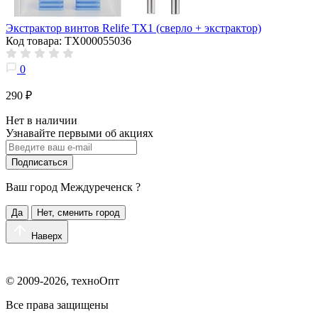
Экстрактор винтов Relife TX1 (сверло + экстрактор)
Код товара: ТХ000055036
0
290 ₽
Нет в наличии
Узнавайте первыми об акциях
Подписаться
Ваш город
Междуреченск
?
Да
Нет, сменить город
Наверх
© 2009-2026, техноОпт
Все права защищены