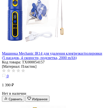
Mашинка Mechanic IR14 для удаления клея/резки/полировки
(5 насадок, 4 скорости, подсветка, 2000 mAh)
Код товара: ТХ000054157
[Материал: Пластик]
0
1 390 ₽
Нет в наличии
Сравнить
Избранное