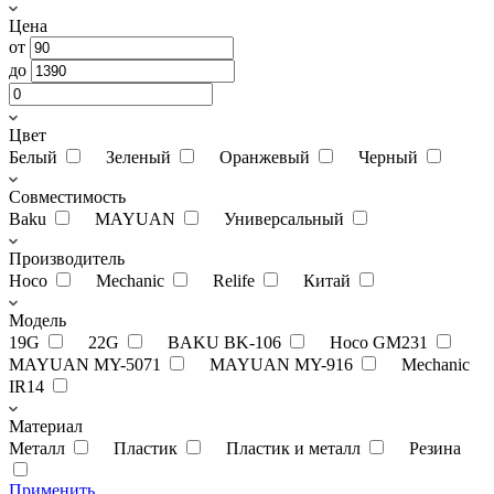
Цена
от
до
Цвет
Белый
Зеленый
Оранжевый
Черный
Совместимость
Baku
MAYUAN
Универсальный
Производитель
Hoco
Mechanic
Relife
Китай
Модель
19G
22G
BAKU BK-106
Hoco GM231
MAYUAN MY-5071
MAYUAN MY-916
Mechanic
IR14
Материал
Металл
Пластик
Пластик и металл
Резина
Применить