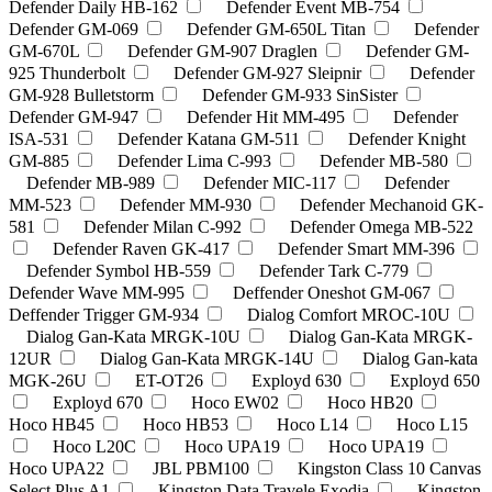
Defender Daily HB-162
Defender Event MB-754
Defender GM-069
Defender GM-650L Titan
Defender
GM-670L
Defender GM-907 Draglen
Defender GM-
925 Thunderbolt
Defender GM-927 Sleipnir
Defender
GM-928 Bulletstorm
Defender GM-933 SinSister
Defender GM-947
Defender Hit MM-495
Defender
ISA-531
Defender Katana GM-511
Defender Knight
GM-885
Defender Lima C-993
Defender MB-580
Defender MB-989
Defender MIC-117
Defender
MM-523
Defender MM-930
Defender Mechanoid GK-
581
Defender Milan C-992
Defender Omega MB-522
Defender Raven GK-417
Defender Smart MM-396
Defender Symbol HB-559
Defender Tark C-779
Defender Wave MM-995
Deffender Oneshot GM-067
Deffender Trigger GM-934
Dialog Comfort MROC-10U
Dialog Gan-Kata MRGK-10U
Dialog Gan-Kata MRGK-
12UR
Dialog Gan-Kata MRGK-14U
Dialog Gan-kata
MGK-26U
ET-OT26
Exployd 630
Exployd 650
Exployd 670
Hoco EW02
Hoco HB20
Hoco HB45
Hoco HB53
Hoco L14
Hoco L15
Hoco L20C
Hoco UPA19
Hoco UPA19
Hoco UPA22
JBL PBM100
Kingston Class 10 Canvas
Select Plus A1
Kingston Data Travele Exodia
Kingston