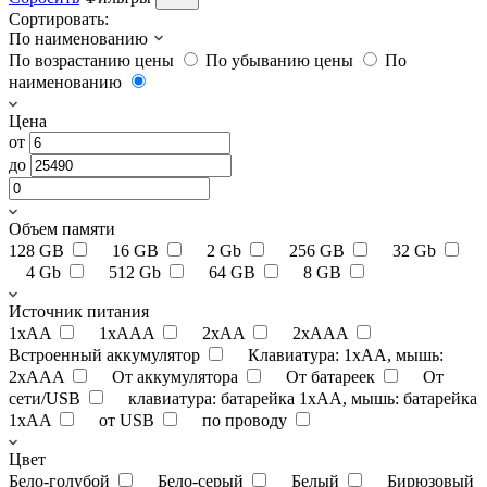
Сортировать:
По наименованию
По возрастанию цены
По убыванию цены
По
наименованию
Цена
от
до
Объем памяти
128 GB
16 GB
2 Gb
256 GB
32 Gb
4 Gb
512 Gb
64 GB
8 GB
Источник питания
1xAA
1xAAA
2xAA
2xAAA
Встроенный аккумулятор
Клавиатура: 1xAA, мышь:
2xAAA
От аккумулятора
От батареек
От
сети/USB
клавиатура: батарейка 1xAA, мышь: батарейка
1xAA
от USB
по проводу
Цвет
Бело-голубой
Бело-серый
Белый
Бирюзовый