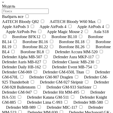
Модель
Выбрать все
A4TECH Bloody Q82
A4TECH Bloody W60 Max
Apple AirPods 3
Apple AirPods 4
Apple AirPods 4
Apple AirPods Pro
Apple Magic Mouse 2
Aula S18
Borofone BFK12
Borofone BL10
Borofone
BL14
Borofone BL16
Borofone BL18
Borofone
BL19
Borofone BL22
Borofone BL26
Borofone
BL4
Borofone BL8
Defender Accura MM-520
Defender Alpha MB-507
Defender Aura MKP-117
Defender Auris MB-027
Defender Classic MB-230
Defender Daily HB-162
Defender Event MB-754
Defender GM-069
Defender GM-650L Titan
Defender
GM-670L
Defender GM-907 Draglen
Defender GM-
925 Thunderbolt
Defender GM-927 Sleipnir
Defender
GM-928 Bulletstorm
Defender GM-933 SinSister
Defender GM-947
Defender Hit MM-495
Defender
ISA-531
Defender Katana GM-511
Defender Knight
GM-885
Defender Lima C-993
Defender MB-580
Defender MB-989
Defender MIC-117
Defender
MM-523
Defender MM-930
Defender Mechanoid GK-