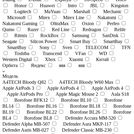
Honor
Huawei
Intro
JBL
Kingston
Logitech
MaYuan
Marshall
Mechanic
Microsoft
Mirex
Mirex Line
Nakatomi
Nakatomi Gaming
OltraMax
Oxion
Perfeo
Qumo
Razer
Red Line
Redragon
Relife
Ritmix
RockBox
Samsung
SanDisk
Seagate
Silicon Power
Smart Buy
SmartBay
SmartBuy
Sony
Sven
TELECOM
TFN
Toshiba
Transcend
VFan
WD
Western Digital
Xbox
Xiaomi
Китай
Орбита
Яндекс
яяя
яяя
Модель
A4TECH Bloody Q82
A4TECH Bloody W60 Max
Apple AirPods 3
Apple AirPods 4
Apple AirPods 4
Apple AirPods Pro
Apple Magic Mouse 2
Aula S18
Borofone BFK12
Borofone BL10
Borofone
BL14
Borofone BL16
Borofone BL18
Borofone
BL19
Borofone BL22
Borofone BL26
Borofone
BL4
Borofone BL8
Defender Accura MM-520
Defender Alpha MB-507
Defender Aura MKP-117
Defender Auris MB-027
Defender Classic MB-230