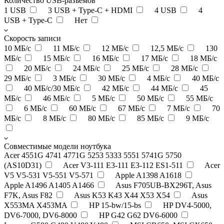
Количество USB-разъемов
1 USB
3 USB + Type-C + HDMI
4 USB
4
USB + Type-C
Нет
Скорость записи
10 МБ/с
11 МБ/с
12 МБ/с
12,5 МБ/с
130
МБ/с
15 МБ/с
16 МБ/с
17 МБ/с
18 МБ/с
20 МБ/с
24 МБ/с
25 МБ/с
28 МБ/с
29 МБ/с
3 МБ/с
30 МБ/с
4 МБ/с
40 МБ/с
40 МБ/с/30 МБ/с
42 МБ/с
44 МБ/с
45
МБ/с
46 МБ/с
5 МБ/с
50 МБ/с
55 МБ/с
6 МБ/с
60 МБ/с
67 МБ/с
7 МБ/с
70
МБ/с
8 МБ/с
80 МБ/с
85 МБ/с
9 МБ/с
Совместимые модели ноутбука
Acer 4551G 4741 4771G 5253 5333 5551 5741G 5750
(AS10D31)
Acer V3-111 E3-111 E3-112 ES1-511
Acer
V5 V5-531 V5-551 V5-571
Apple A1398 A1618
Apple A1496 A1405 A1466
Asus F705UB-BX296T, Asus
F7K, Asus F82
Asus K53 K43 X44 X53 X54
Asus
X553MA X453MA
HP 15-bw/15-bs
HP DV4-5000,
DV6-7000, DV6-8000
HP G42 G62 DV6-6000