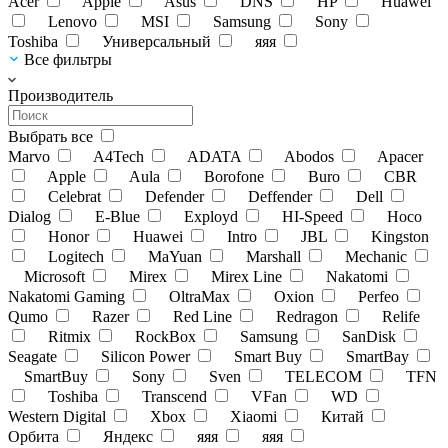
Acer
Apple
Asus
DNS
HP
Huawei
Lenovo
MSI
Samsung
Sony
Toshiba
Универсальный
яяя
Все фильтры
Производитель
Выбрать все
Marvo
A4Tech
ADATA
Abodos
Apacer
Apple
Aula
Borofone
Buro
CBR
Celebrat
Defender
Deffender
Dell
Dialog
E-Blue
Exployd
HI-Speed
Hoco
Honor
Huawei
Intro
JBL
Kingston
Logitech
MaYuan
Marshall
Mechanic
Microsoft
Mirex
Mirex Line
Nakatomi
Nakatomi Gaming
OltraMax
Oxion
Perfeo
Qumo
Razer
Red Line
Redragon
Relife
Ritmix
RockBox
Samsung
SanDisk
Seagate
Silicon Power
Smart Buy
SmartBay
SmartBuy
Sony
Sven
TELECOM
TFN
Toshiba
Transcend
VFan
WD
Western Digital
Xbox
Xiaomi
Китай
Орбита
Яндекс
яяя
яяя