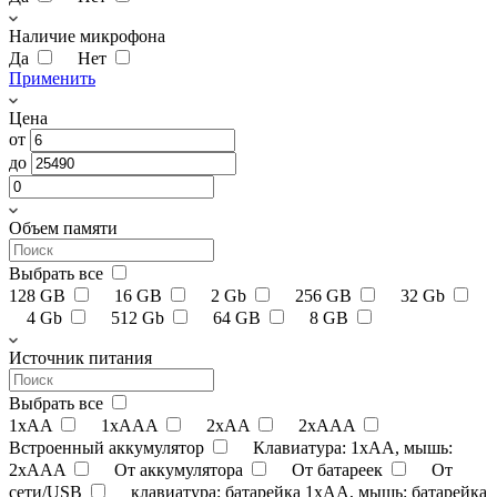
Наличие микрофона
Да
Нет
Применить
Цена
от
до
Объем памяти
Выбрать все
128 GB
16 GB
2 Gb
256 GB
32 Gb
4 Gb
512 Gb
64 GB
8 GB
Источник питания
Выбрать все
1xAA
1xAAA
2xAA
2xAAA
Встроенный аккумулятор
Клавиатура: 1xAA, мышь:
2xAAA
От аккумулятора
От батареек
От
сети/USB
клавиатура: батарейка 1xAA, мышь: батарейка