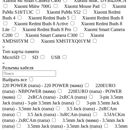
Xiaomi Mi Smart Camera C400
Xiaomi Mi4C DVB4209CN
Xiaomi Miiiw 700G
Xiaomi Mouse Pad
Xiaomi
PaMu S18/T13C
Xiaomi PaMu S52
Xiaomi Redmi
Buds 4
Xiaomi Redmi Buds 5
Xiaomi Redmi Buds 8
Xiaomi Redmi Buds 8 Active
Xiaomi Redmi Buds 8
Lite
Xiaomi Redmi Buds 8 Pro
Xiaomi Smart Camera
C200
Xiaomi Smart Camera C300
Xiaomi
XMDS05YM
Xiaomi XMSTFXQ01YM
Тип карты памяти
MicroSD
SD
USB
Разъемы кабеля
Выбрать все
220 POWER (папа) - 220 POWER (мама)
220EURO
(папа) - NBPOWER (мама)
220EURO (папа) - POWER
(мама)
2xRCA (папа) - 2xRCA (папа)
3-pin 3.5mm
Jack (папа) - 3-pin 3.5mm Jack (папа)
3-pin 3.5mm Jack
(папа) - 3.5mm Jack (папа)
3.5 Jack (папа) - 2xRCAm
(папа)
3.5 Jack (папа) - 3xRCAm (папа)
3.5JACKm
(папа) - 2xRCAm (папа)
3.5mm Jack (мама) - 3.5mm Jack
(папа)
3.5mm Jack (папа) - 3.5mm Jack (папа)
3.5mm