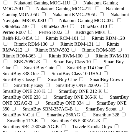
Nakatomi Gaming MOG-11U
Nakatomi Gaming
MOG-20U
Nakatomi Gaming MOG-21U
Nakatomi
Gaming MON-05U
Nakatomi KMG-2305U
Nakatomi
Navigator MRON-08U
Nikatomi Gaming MOG-03U
OltraMax 230
OltraMax 260
OltraMax 310
Perfeo R007
Perfeo R022
Redragon M801
Relife RL-045A
Ritmix RCM-101
Ritmix RDM-120
Ritmix RDM-130
Ritmix RDM-131
Ritmix
RMW-212
Ritmix RMW-502
Ritmix ROM-305
Ritmix ROM-363
Ritmix RWM-100
Ritmix RWM-101
SBK-308G-K
Smart Buy Class 10
Smart Buy
Clue
Smart Buy Cute
SmartBuy 114 One
SmartBuy 338 One
SmartBuy Class 10 UHS-I
SmartBuy Clossy
SmartBuy Clue
SmartBuy Crown
SmartBuy Easy
SmartBuy ONE 200AG
SmartBuy ONE 210-K
SmartBuy ONE 212-K
SmartBuy ONE 238
SmartBuy ONE 265-K
SmartBuy
ONE 332AG-B
SmartBuy ONE 334
SmartBuy ONE
350
SmartBuy SBM-357AG-B
SmartBuy Scout
SmartBuy V-Cut
Smartbuy 266AG
Smartbuy 328
Smartbuy 717-K
Smartbuy ONE 303AG-K
Smartbuy SBC-230346 AG-K
Travele Exodia Onyx