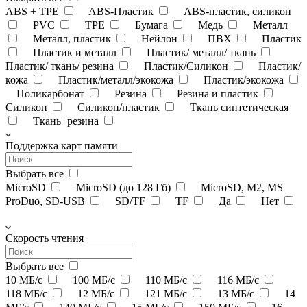
ABS + TPE
ABS-Пластик
ABS-пластик, силикон
PVC
TPE
Бумага
Медь
Металл
Металл, пластик
Нейлон
ПВХ
Пластик
Пластик и металл
Пластик/ металл/ ткань
Пластик/ ткань/ резина
Пластик/Силикон
Пластик/
кожа
Пластик/металл/экокожа
Пластик/экокожа
Поликарбонат
Резина
Резина и пластик
Силикон
Силикон/пластик
Ткань синтетическая
Ткань+резина
Поддержка карт памяти
Выбрать все
MicroSD
MicroSD (до 128 Гб)
MicroSD, M2, MS
ProDuo, SD-USB
SD/TF
TF
Да
Нет
Скорость чтения
Выбрать все
10 МБ/с
100 МБ/с
110 МБ/с
116 МБ/с
118 МБ/с
12 МБ/с
121 МБ/с
13 МБ/c
14