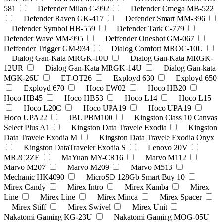
581
Defender Milan C-992
Defender Omega MB-522
Defender Raven GK-417
Defender Smart MM-396
Defender Symbol HB-559
Defender Tark C-779
Defender Wave MM-995
Deffender Oneshot GM-067
Deffender Trigger GM-934
Dialog Comfort MROC-10U
Dialog Gan-Kata MRGK-10U
Dialog Gan-Kata MRGK-
12UR
Dialog Gan-Kata MRGK-14U
Dialog Gan-kata
MGK-26U
ET-OT26
Exployd 630
Exployd 650
Exployd 670
Hoco EW02
Hoco HB20
Hoco HB45
Hoco HB53
Hoco L14
Hoco L15
Hoco L20C
Hoco UPA19
Hoco UPA19
Hoco UPA22
JBL PBM100
Kingston Class 10 Canvas
Select Plus A1
Kingston Data Travele Exodia
Kingston
Data Travele Exodia M
Kingston Data Travele Exodia Onyx
Kingston DataTraveler Exodia S
Lenovo 20V
MR2C2ZE
MaYuan MY-CR16
Marvo M112
Marvo M207
Marvo M209
Marvo M513
Mechanic HK4090
MicroSD 128Gb Smart Buy 10
Mirex Candy
Mirex Intro
Mirex Kamba
Mirex
Line
Mirex Line
Mirex Minca
Mirex Spacer
Mirex Stiff
Mirex Swivel
Mirex Unit
Nakatomi Gaming KG-23U
Nakatomi Gaming MOG-05U