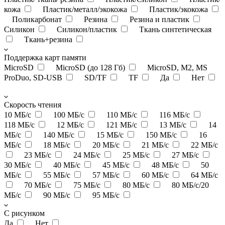
кожа
Пластик/металл/экокожа
Пластик/экокожа
Поликарбонат
Резина
Резина и пластик
Силикон
Силикон/пластик
Ткань синтетическая
Ткань+резина
Поддержка карт памяти
MicroSD
MicroSD (до 128 Гб)
MicroSD, M2, MS
ProDuo, SD-USB
SD/TF
TF
Да
Нет
Скорость чтения
10 МБ/с
100 МБ/с
110 МБ/с
116 МБ/с
118 МБ/с
12 МБ/с
121 МБ/с
13 МБ/c
14
МБ/с
140 МБ/с
15 МБ/с
150 МБ/с
16
МБ/с
18 МБ/с
20 МБ/с
21 МБ/с
22 МБ/с
23 МБ/с
24 МБ/с
25 МБ/с
27 МБ/с
30 МБ/с
40 МБ/с
45 МБ/с
48 МБ/с
50
МБ/с
55 МБ/с
57 МБ/с
60 МБ/с
64 МБ/с
70 МБ/с
75 МБ/с
80 МБ/с
80 МБ/с/20
МБ/с
90 МБ/с
95 МБ/с
С рисунком
Да
Нет