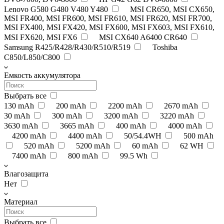
Lenovo G580 G480 V480 Y480
MSI CR650, MSI CX650,
MSI FR400, MSI FR600, MSI FR610, MSI FR620, MSI FR700,
MSI FX400, MSI FX420, MSI FX600, MSI FX603, MSI FX610,
MSI FX620, MSI FX6
MSI CX640 A6400 CR640
Samsung R425/R428/R430/R510/R519
Toshiba
C850/L850/C800
Емкость аккумулятора
Выбрать все
130 mAh
200 mAh
2200 mAh
2670 mAh
30 mAh
300 mAh
3200 mAh
3220 mAh
3630 mAh
3665 mAh
400 mAh
4000 mAh
4200 mAh
4400 mAh
50/54.4WH
500 mAh
520 mAh
5200 mAh
60 mAh
62 WH
7400 mAh
800 mAh
99.5 Wh
Влагозащита
Нет
Материал
Выбрать все