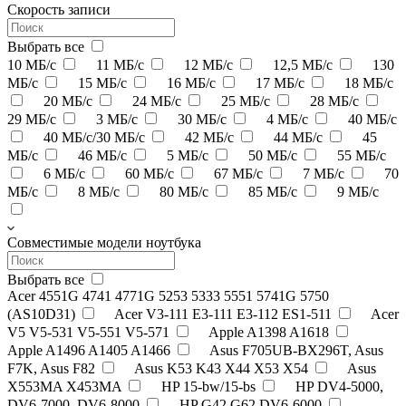
Скорость записи
Выбрать все
10 МБ/с
11 МБ/с
12 МБ/с
12,5 МБ/с
130
МБ/с
15 МБ/с
16 МБ/с
17 МБ/с
18 МБ/с
20 МБ/с
24 МБ/с
25 МБ/с
28 МБ/с
29 МБ/с
3 МБ/с
30 МБ/с
4 МБ/с
40 МБ/с
40 МБ/с/30 МБ/с
42 МБ/с
44 МБ/с
45
МБ/с
46 МБ/с
5 МБ/с
50 МБ/с
55 МБ/с
6 МБ/с
60 МБ/с
67 МБ/с
7 МБ/с
70
МБ/с
8 МБ/с
80 МБ/с
85 МБ/с
9 МБ/с
Совместимые модели ноутбука
Выбрать все
Acer 4551G 4741 4771G 5253 5333 5551 5741G 5750
(AS10D31)
Acer V3-111 E3-111 E3-112 ES1-511
Acer
V5 V5-531 V5-551 V5-571
Apple A1398 A1618
Apple A1496 A1405 A1466
Asus F705UB-BX296T, Asus
F7K, Asus F82
Asus K53 K43 X44 X53 X54
Asus
X553MA X453MA
HP 15-bw/15-bs
HP DV4-5000,
DV6-7000, DV6-8000
HP G42 G62 DV6-6000