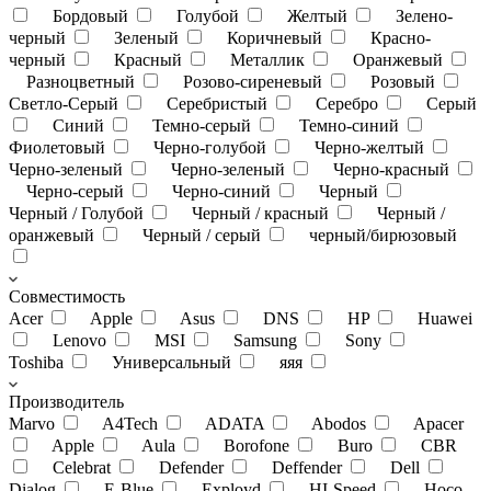
Бордовый
Голубой
Желтый
Зелено-
черный
Зеленый
Коричневый
Красно-
черный
Красный
Металлик
Оранжевый
Разноцветный
Розово-сиреневый
Розовый
Светло-Серый
Серебристый
Серебро
Серый
Синий
Темно-серый
Темно-синий
Фиолетовый
Черно-голубой
Черно-желтый
Черно-зеленый
Черно-зеленый
Черно-красный
Черно-серый
Черно-синий
Черный
Черный / Голубой
Черный / красный
Черный /
оранжевый
Черный / серый
черный/бирюзовый
Совместимость
Acer
Apple
Asus
DNS
HP
Huawei
Lenovo
MSI
Samsung
Sony
Toshiba
Универсальный
яяя
Производитель
Marvo
A4Tech
ADATA
Abodos
Apacer
Apple
Aula
Borofone
Buro
CBR
Celebrat
Defender
Deffender
Dell
Dialog
E-Blue
Exployd
HI-Speed
Hoco