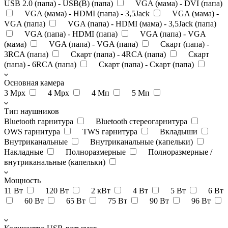
USB 2.0 (папа) - USB(B) (папа)
VGA (мама) - DVI (папа)
VGA (мама) - HDMI (папа) - 3,5Jack
VGA (мама) -
VGA (папа)
VGA (папа) - HDMI (мама) - 3,5Jack (папа)
VGA (папа) - HDMI (папа)
VGA (папа) - VGA
(мама)
VGA (папа) - VGA (папа)
Скарт (папа) -
3RCA (папа)
Скарт (папа) - 4RCA (папа)
Скарт
(папа) - 6RCA (папа)
Скарт (папа) - Скарт (папа)
Основная камера
3 Мрх
4 Mpx
4 Мп
5 Мп
Тип наушников
Bluetooth гарнитура
Bluetooth стереогарнитура
OWS гарнитура
TWS гарнитура
Вкладыши
Внутриканальные
Внутриканальные (капельки)
Накладные
Полноразмерные
Полноразмерные /
внутриканальные (капельки)
Мощность
11 Вт
120 Вт
2 кВт
4 Вт
5 Вт
6 Вт
60 Вт
65 Вт
75 Вт
90 Вт
96 Вт