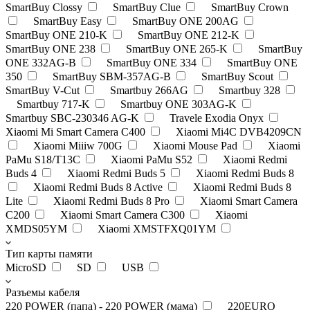
SmartBuy Clossy
SmartBuy Clue
SmartBuy Crown
SmartBuy Easy
SmartBuy ONE 200AG
SmartBuy ONE 210-K
SmartBuy ONE 212-K
SmartBuy ONE 238
SmartBuy ONE 265-K
SmartBuy
ONE 332AG-B
SmartBuy ONE 334
SmartBuy ONE
350
SmartBuy SBM-357AG-B
SmartBuy Scout
SmartBuy V-Cut
Smartbuy 266AG
Smartbuy 328
Smartbuy 717-K
Smartbuy ONE 303AG-K
Smartbuy SBC-230346 AG-K
Travele Exodia Onyx
Xiaomi Mi Smart Camera C400
Xiaomi Mi4C DVB4209CN
Xiaomi Miiiw 700G
Xiaomi Mouse Pad
Xiaomi
PaMu S18/T13C
Xiaomi PaMu S52
Xiaomi Redmi
Buds 4
Xiaomi Redmi Buds 5
Xiaomi Redmi Buds 8
Xiaomi Redmi Buds 8 Active
Xiaomi Redmi Buds 8
Lite
Xiaomi Redmi Buds 8 Pro
Xiaomi Smart Camera
C200
Xiaomi Smart Camera C300
Xiaomi
XMDS05YM
Xiaomi XMSTFXQ01YM
Тип карты памяти
MicroSD
SD
USB
Разъемы кабеля
220 POWER (папа) - 220 POWER (мама)
220EURO