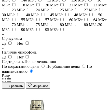
МБ/с
140 МБ/с
15 МБ/с
150 МБ/с
16
МБ/с
18 МБ/с
20 МБ/с
21 МБ/с
22 МБ/с
23 МБ/с
24 МБ/с
25 МБ/с
27 МБ/с
30 МБ/с
40 МБ/с
45 МБ/с
48 МБ/с
50
МБ/с
55 МБ/с
57 МБ/с
60 МБ/с
64 МБ/с
70 МБ/с
75 МБ/с
80 МБ/с
80 МБ/с/20
МБ/с
90 МБ/с
95 МБ/с
С рисунком
Да
Нет
Наличие микрофона
Да
Нет
Сортировать:
По наименованию
По возрастанию цены
По убыванию цены
По
наименованию
Вид:
Сравнить
Избранное