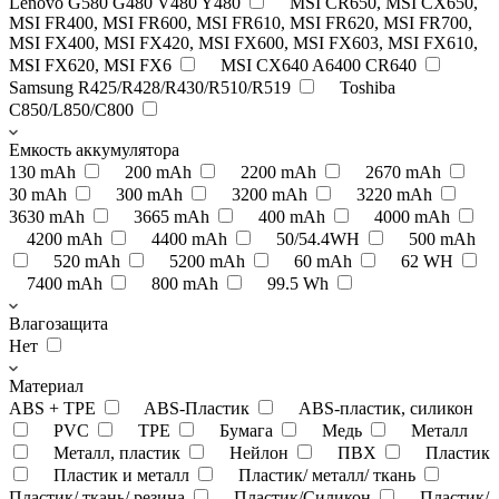
Lenovo G580 G480 V480 Y480
MSI CR650, MSI CX650,
MSI FR400, MSI FR600, MSI FR610, MSI FR620, MSI FR700,
MSI FX400, MSI FX420, MSI FX600, MSI FX603, MSI FX610,
MSI FX620, MSI FX6
MSI CX640 A6400 CR640
Samsung R425/R428/R430/R510/R519
Toshiba
C850/L850/C800
Емкость аккумулятора
130 mAh
200 mAh
2200 mAh
2670 mAh
30 mAh
300 mAh
3200 mAh
3220 mAh
3630 mAh
3665 mAh
400 mAh
4000 mAh
4200 mAh
4400 mAh
50/54.4WH
500 mAh
520 mAh
5200 mAh
60 mAh
62 WH
7400 mAh
800 mAh
99.5 Wh
Влагозащита
Нет
Материал
ABS + TPE
ABS-Пластик
ABS-пластик, силикон
PVC
TPE
Бумага
Медь
Металл
Металл, пластик
Нейлон
ПВХ
Пластик
Пластик и металл
Пластик/ металл/ ткань
Пластик/ ткань/ резина
Пластик/Силикон
Пластик/