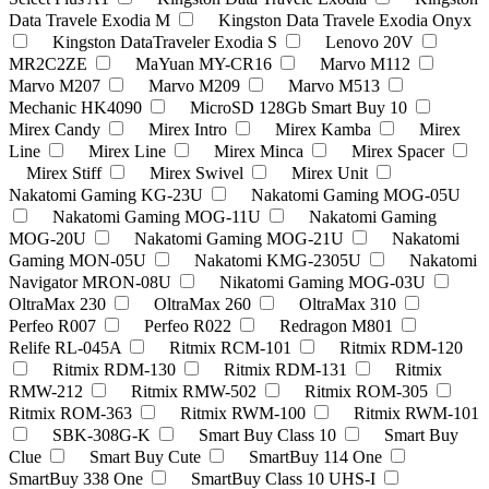
Data Travele Exodia M
Kingston Data Travele Exodia Onyx
Kingston DataTraveler Exodia S
Lenovo 20V
MR2C2ZE
MaYuan MY-CR16
Marvo M112
Marvo M207
Marvo M209
Marvo M513
Mechanic HK4090
MicroSD 128Gb Smart Buy 10
Mirex Candy
Mirex Intro
Mirex Kamba
Mirex
Line
Mirex Line
Mirex Minca
Mirex Spacer
Mirex Stiff
Mirex Swivel
Mirex Unit
Nakatomi Gaming KG-23U
Nakatomi Gaming MOG-05U
Nakatomi Gaming MOG-11U
Nakatomi Gaming
MOG-20U
Nakatomi Gaming MOG-21U
Nakatomi
Gaming MON-05U
Nakatomi KMG-2305U
Nakatomi
Navigator MRON-08U
Nikatomi Gaming MOG-03U
OltraMax 230
OltraMax 260
OltraMax 310
Perfeo R007
Perfeo R022
Redragon M801
Relife RL-045A
Ritmix RCM-101
Ritmix RDM-120
Ritmix RDM-130
Ritmix RDM-131
Ritmix
RMW-212
Ritmix RMW-502
Ritmix ROM-305
Ritmix ROM-363
Ritmix RWM-100
Ritmix RWM-101
SBK-308G-K
Smart Buy Class 10
Smart Buy
Clue
Smart Buy Cute
SmartBuy 114 One
SmartBuy 338 One
SmartBuy Class 10 UHS-I