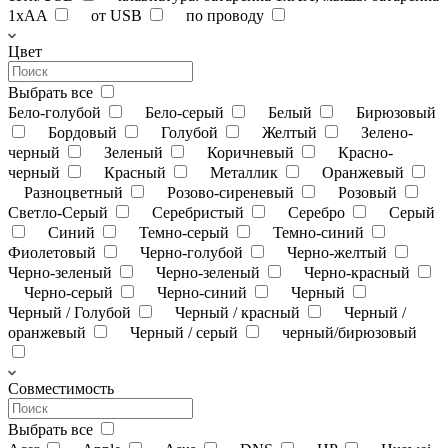
1xAA
от USB
по проводу
Цвет
Выбрать все
Бело-голубой
Бело-серый
Белый
Бирюзовый
Бордовый
Голубой
Желтый
Зелено-
черный
Зеленый
Коричневый
Красно-
черный
Красный
Металлик
Оранжевый
Разноцветный
Розово-сиреневый
Розовый
Светло-Серый
Серебристый
Серебро
Серый
Синий
Темно-серый
Темно-синий
Фиолетовый
Черно-голубой
Черно-желтый
Черно-зеленый
Черно-зеленый
Черно-красный
Черно-серый
Черно-синий
Черный
Черный / Голубой
Черный / красный
Черный /
оранжевый
Черный / серый
черный/бирюзовый
Совместимость
Выбрать все