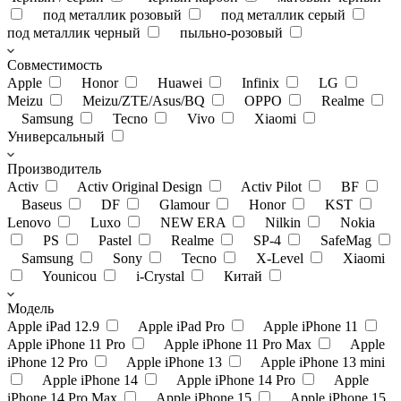
под металлик розовый
под металлик серый
под металлик черный
пыльно-розовый
Совместимость
Apple
Honor
Huawei
Infinix
LG
Meizu
Meizu/ZTE/Asus/BQ
OPPO
Realme
Samsung
Tecno
Vivo
Xiaomi
Универсальный
Производитель
Activ
Activ Original Design
Activ Pilot
BF
Baseus
DF
Glamour
Honor
KST
Lenovo
Luxo
NEW ERA
Nilkin
Nokia
PS
Pastel
Realme
SP-4
SafeMag
Samsung
Sony
Tecno
X-Level
Xiaomi
Younicou
i-Crystal
Китай
Модель
Apple iPad 12.9
Apple iPad Pro
Apple iPhone 11
Apple iPhone 11 Pro
Apple iPhone 11 Pro Max
Apple
iPhone 12 Pro
Apple iPhone 13
Apple iPhone 13 mini
Apple iPhone 14
Apple iPhone 14 Pro
Apple
iPhone 14 Pro Max
Apple iPhone 15
Apple iPhone 15