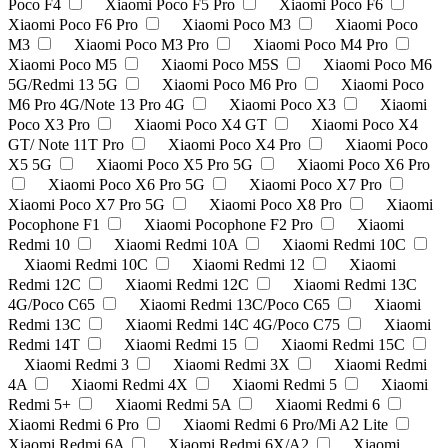
Poco F4
Xiaomi Poco F5 Pro
Xiaomi Poco F6
Xiaomi Poco F6 Pro
Xiaomi Poco M3
Xiaomi Poco
M3
Xiaomi Poco M3 Pro
Xiaomi Poco M4 Pro
Xiaomi Poco M5
Xiaomi Poco M5S
Xiaomi Poco M6
5G/Redmi 13 5G
Xiaomi Poco M6 Pro
Xiaomi Poco
M6 Pro 4G/Note 13 Pro 4G
Xiaomi Poco X3
Xiaomi
Poco X3 Pro
Xiaomi Poco X4 GT
Xiaomi Poco X4
GT/ Note 11T Pro
Xiaomi Poco X4 Pro
Xiaomi Poco
X5 5G
Xiaomi Poco X5 Pro 5G
Xiaomi Poco X6 Pro
Xiaomi Poco X6 Pro 5G
Xiaomi Poco X7 Pro
Xiaomi Poco X7 Pro 5G
Xiaomi Poco X8 Pro
Xiaomi
Pocophone F1
Xiaomi Pocophone F2 Pro
Xiaomi
Redmi 10
Xiaomi Redmi 10A
Xiaomi Redmi 10C
Xiaomi Redmi 10C
Xiaomi Redmi 12
Xiaomi
Redmi 12C
Xiaomi Redmi 12С
Xiaomi Redmi 13C
4G/Poco C65
Xiaomi Redmi 13C/Poco C65
Xiaomi
Redmi 13С
Xiaomi Redmi 14C 4G/Poco C75
Xiaomi
Redmi 14T
Xiaomi Redmi 15
Xiaomi Redmi 15C
Xiaomi Redmi 3
Xiaomi Redmi 3X
Xiaomi Redmi
4A
Xiaomi Redmi 4X
Xiaomi Redmi 5
Xiaomi
Redmi 5+
Xiaomi Redmi 5A
Xiaomi Redmi 6
Xiaomi Redmi 6 Pro
Xiaomi Redmi 6 Pro/Mi A2 Lite
Xiaomi Redmi 6A
Xiaomi Redmi 6X/A2
Xiaomi