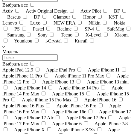
Выбрать все
Activ
Activ Original Design
Activ Pilot
BF
Baseus
DF
Glamour
Honor
KST
Lenovo
Luxo
NEW ERA
Nilkin
Nokia
PS
Pastel
Realme
SP-4
SafeMag
Samsung
Sony
Tecno
X-Level
Xiaomi
Younicou
i-Crystal
Китай
Модель
Выбрать все
Apple iPad 12.9
Apple iPad Pro
Apple iPhone 11
Apple iPhone 11 Pro
Apple iPhone 11 Pro Max
Apple
iPhone 12 Pro
Apple iPhone 13
Apple iPhone 13 mini
Apple iPhone 14
Apple iPhone 14 Pro
Apple
iPhone 14 Pro Max
Apple iPhone 15
Apple iPhone 15
Pro
Apple iPhone 15 Pro Max
Apple iPhone 16
Apple iPhone 16 Plus
Apple iPhone 16 Pro
Apple
iPhone 16 Pro Max
Apple iPhone 16e
Apple iPhone 17
Apple iPhone 17 Air
Apple iPhone 17 Pro
Apple
iPhone 17 Pro Max
Apple iPhone 6
Apple iPhone 7/8
Apple iPhone X
Apple iPhone X/Xs
Apple