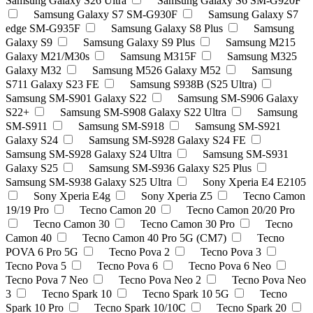
Samsung Galaxy S26 Ultra
Samsung Galaxy S6 SM-G920F
Samsung Galaxy S7 SM-G930F
Samsung Galaxy S7
edge SM-G935F
Samsung Galaxy S8 Plus
Samsung
Galaxy S9
Samsung Galaxy S9 Plus
Samsung M215
Galaxy M21/M30s
Samsung M315F
Samsung M325
Galaxy M32
Samsung M526 Galaxy M52
Samsung
S711 Galaxy S23 FE
Samsung S938B (S25 Ultra)
Samsung SM-S901 Galaxy S22
Samsung SM-S906 Galaxy
S22+
Samsung SM-S908 Galaxy S22 Ultra
Samsung
SM-S911
Samsung SM-S918
Samsung SM-S921
Galaxy S24
Samsung SM-S928 Galaxy S24 FE
Samsung SM-S928 Galaxy S24 Ultra
Samsung SM-S931
Galaxy S25
Samsung SM-S936 Galaxy S25 Plus
Samsung SM-S938 Galaxy S25 Ultra
Sony Xperia E4 E2105
Sony Xperia E4g
Sony Xperia Z5
Tecno Camon
19/19 Pro
Tecno Camon 20
Tecno Camon 20/20 Pro
Tecno Camon 30
Tecno Camon 30 Pro
Tecno
Camon 40
Tecno Camon 40 Pro 5G (CM7)
Tecno
POVA 6 Pro 5G
Tecno Pova 2
Tecno Pova 3
Tecno Pova 5
Tecno Pova 6
Tecno Pova 6 Neo
Tecno Pova 7 Neo
Tecno Pova Neo 2
Tecno Pova Neo
3
Tecno Spark 10
Tecno Spark 10 5G
Tecno
Spark 10 Pro
Tecno Spark 10/10C
Tecno Spark 20