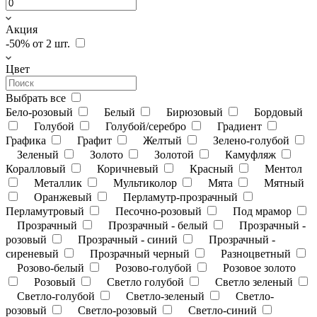
Акция
-50% от 2 шт.
Цвет
Выбрать все
Бело-розовый
Белый
Бирюзовый
Бордовый
Голубой
Голубой/серебро
Градиент
Графика
Графит
Желтый
Зелено-голубой
Зеленый
Золото
Золотой
Камуфляж
Коралловый
Коричневый
Красный
Ментол
Металлик
Мультиколор
Мята
Мятный
Оранжевый
Перламутр-прозрачный
Перламутровый
Песочно-розовый
Под мрамор
Прозрачный
Прозрачный - белый
Прозрачный -
розовый
Прозрачный - синий
Прозрачный -
сиреневый
Прозрачный черный
Разноцветный
Розово-белый
Розово-голубой
Розовое золото
Розовый
Светло голубой
Светло зеленый
Светло-голубой
Светло-зеленый
Светло-
розовый
Светло-розовый
Светло-синий