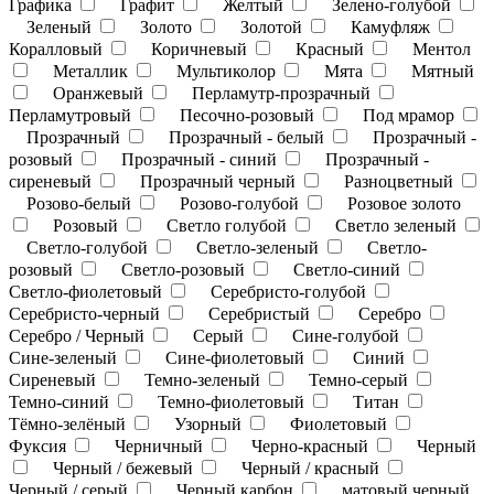
Графика
Графит
Желтый
Зелено-голубой
Зеленый
Золото
Золотой
Камуфляж
Коралловый
Коричневый
Красный
Ментол
Металлик
Мультиколор
Мята
Мятный
Оранжевый
Перламутр-прозрачный
Перламутровый
Песочно-розовый
Под мрамор
Прозрачный
Прозрачный - белый
Прозрачный -
розовый
Прозрачный - синий
Прозрачный -
сиреневый
Прозрачный черный
Разноцветный
Розово-белый
Розово-голубой
Розовое золото
Розовый
Светло голубой
Светло зеленый
Светло-голубой
Светло-зеленый
Светло-
розовый
Светло-розовый
Светло-синий
Светло-фиолетовый
Серебристо-голубой
Серебристо-черный
Серебристый
Серебро
Серебро / Черный
Серый
Сине-голубой
Сине-зеленый
Сине-фиолетовый
Синий
Сиреневый
Темно-зеленый
Темно-серый
Темно-синий
Темно-фиолетовый
Титан
Тёмно-зелёный
Узорный
Фиолетовый
Фуксия
Черничный
Черно-красный
Черный
Черный / бежевый
Черный / красный
Черный / серый
Черный карбон
матовый черный