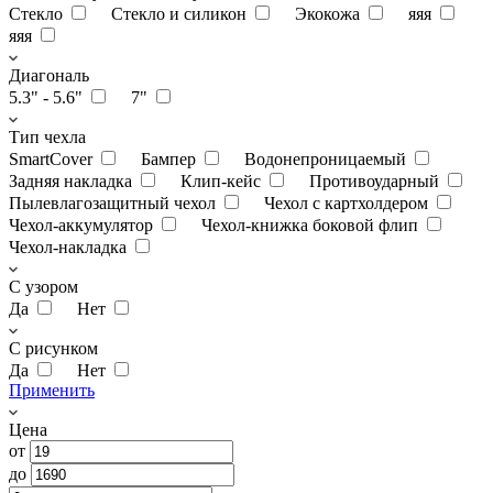
Стекло
Стекло и силикон
Экокожа
яяя
яяя
Диагональ
5.3" - 5.6"
7"
Тип чехла
SmartCover
Бампер
Водонепроницаемый
Задняя накладка
Клип-кейс
Противоударный
Пылевлагозащитный чехол
Чехол с картхолдером
Чехол-аккумулятор
Чехол-книжка боковой флип
Чехол-накладка
С узором
Да
Нет
С рисунком
Да
Нет
Применить
Цена
от
до