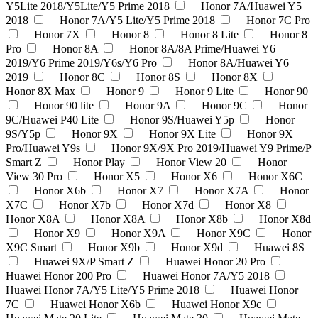
Y5Lite 2018/Y5Lite/Y5 Prime 2018
Honor 7A/Huawei Y5
2018
Honor 7A/Y5 Lite/Y5 Prime 2018
Honor 7C Pro
Honor 7X
Honor 8
Honor 8 Lite
Honor 8
Pro
Honor 8A
Honor 8A/8A Prime/Huawei Y6
2019/Y6 Prime 2019/Y6s/Y6 Pro
Honor 8A/Huawei Y6
2019
Honor 8C
Honor 8S
Honor 8X
Honor 8X Max
Honor 9
Honor 9 Lite
Honor 90
Honor 90 lite
Honor 9A
Honor 9C
Honor
9C/Huawei P40 Lite
Honor 9S/Huawei Y5p
Honor
9S/Y5p
Honor 9X
Honor 9X Lite
Honor 9X
Pro/Huawei Y9s
Honor 9X/9X Pro 2019/Huawei Y9 Prime/P
Smart Z
Honor Play
Honor View 20
Honor
View 30 Pro
Honor X5
Honor X6
Honor X6C
Honor X6b
Honor X7
Honor X7A
Honor
X7C
Honor X7b
Honor X7d
Honor X8
Honor X8A
Honor X8A
Honor X8b
Honor X8d
Honor X9
Honor X9A
Honor X9C
Honor
X9C Smart
Honor X9b
Honor X9d
Huawei 8S
Huawei 9X/P Smart Z
Huawei Honor 20 Pro
Huawei Honor 200 Pro
Huawei Honor 7A/Y5 2018
Huawei Honor 7A/Y5 Lite/Y5 Prime 2018
Huawei Honor
7C
Huawei Honor X6b
Huawei Honor X9c