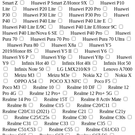
Smart Z
Huawei P Smart Z/Honor 9X
Huawei P10
Lite
Huawei P20 Lite
Huawei P20 Pro
Huawei
P30
Huawei P30 Lite
Huawei P30 Pro
Huawei
P40
Huawei P40 Lite
Huawei P40 Lite E
Huawei P40 Lite E/9C
Huawei P40 Lite E/Honor 9C
Huawei P40 Lite/Nova 6 SE
Huawei P40 Pro
Huawei
Pura 70
Huawei Pura 70 Pro
Huawei Pura 70 Ultra
Huawei Pura 80
Huawei X8a
Huawei Y5
2019/Honor 8S
Huawei Y5 II
Huawei Y6
Huawei Y6 P
Huawei Y6p
Huawei Y8p
Huawei
Y9
Infinix Hot 40
Infinix Hot 40i
Infinix Hot 50
Infinix Note 50
LG LMX210/K9
Lenovo A7000
Meizu M3
Meizu M3e
Nokia X2
Nokia Х
OPPO A54
POCO X3 NFC
Poco F5
Poco M3
Realme 10
Realme 10 DF
Realme 12
Pro 4G
Realme 12 Pro+
Realme 12 Pro+ 5G
Realme 14 Pro
Realme 15T
Realme 8 Activ Mate
Realme 8i
Realme C15
Realme C20/C11
Realme C20/C11 (2021)
Realme C21
Realme C21y
Realme C25/C25s
Realme C30
Realme C30s
Realme C31
Realme C33
Realme C35
Realme C51/C53
Realme C55
Realme C61/C63