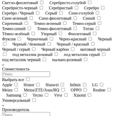
Светло-фиолетовый
Серебристо-голубой
Серебристо-черный
Серебристый
Серебро
Серебро / Черный
Серый
Сине-голубой
Сине-зеленый
Сине-фиолетовый
Синий
Сиреневый
Темно-зеленый
Темно-серый
Темно-синий
Темно-фиолетовый
Титан
Тёмно-зелёный
Узорный
Фиолетовый
Фуксия
Черничный
Черно-красный
Черный
Черный / бежевый
Черный / красный
Черный / серый
Черный карбон
матовый черный
под металлик розовый
под металлик серый
под металлик черный
пыльно-розовый
Совместимость
Выбрать все
Apple
Honor
Huawei
Infinix
LG
Meizu
Meizu/ZTE/Asus/BQ
OPPO
Realme
Samsung
Tecno
Vivo
Xiaomi
Универсальный
Производитель