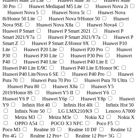
Huawei Mate 20 Lite
Huawei Mate 30
Huawei Mate
30 Pro
Huawei Mediapad M5 Lite
Huawei Nova 2i
Huawei Nova 5
Huawei Nova 5i
Huawei Nova
8i/Honor 50 Lite
Huawei Nova 9/Honor 50
Huawei
Nova 9SE
Huawei Nova X8a
Huawei Nova4
Huawei P Smart
Huawei P Smart 2021
Huawei P
Smart 2021/Y7a
Huawei P Smart 2021/Y7a
Huawei P
Smart Z
Huawei P Smart Z/Honor 9X
Huawei P10
Lite
Huawei P20 Lite
Huawei P20 Pro
Huawei
P30
Huawei P30 Lite
Huawei P30 Pro
Huawei
P40
Huawei P40 Lite
Huawei P40 Lite E
Huawei P40 Lite E/9C
Huawei P40 Lite E/Honor 9C
Huawei P40 Lite/Nova 6 SE
Huawei P40 Pro
Huawei
Pura 70
Huawei Pura 70 Pro
Huawei Pura 70 Ultra
Huawei Pura 80
Huawei X8a
Huawei Y5
2019/Honor 8S
Huawei Y5 II
Huawei Y6
Huawei Y6 P
Huawei Y6p
Huawei Y8p
Huawei
Y9
Infinix Hot 40
Infinix Hot 40i
Infinix Hot 50
Infinix Note 50
LG LMX210/K9
Lenovo A7000
Meizu M3
Meizu M3e
Nokia X2
Nokia Х
OPPO A54
POCO X3 NFC
Poco F5
Poco M3
Realme 10
Realme 10 DF
Realme 12
Pro 4G
Realme 12 Pro+
Realme 12 Pro+ 5G