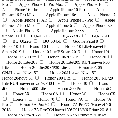
Pro
Apple iPhone 15 Pro Max
Apple iPhone 16
Apple iPhone 16 Plus
Apple iPhone 16 Pro
Apple
iPhone 16 Pro Max
Apple iPhone 16e
Apple iPhone 17
Apple iPhone 17 Air
Apple iPhone 17 Pro
Apple
iPhone 17 Pro Max
Apple iPhone 6
Apple iPhone 7/8
Apple iPhone X
Apple iPhone X/Xs
Apple
iPhone Xr
BQ-4030G
BQ-5533G
BQ-5731L
BQ-6022G
BQ-6045L
Google Pixel 8
Honor 10
Honor 10 Lite
Honor 10 Lite/Huawei P
Smart 2019
Honor 10 Lite/P Smart 2019
Honor 10i
Honor 10i/20 Lite
Honor 10i/20i/20e
Honor 20
Honor 20 Lite/20S
Honor 20 Lite/20S RU/Huawei P30
Lite
Honor 20 Lite/20S/P30 Lite
Honor 20/20S
CN/Huawei Nova 5T
Honor 20/Huawei Nova 5T
Honor 20/nova 5T
Honor 200 Lite
Honor 20S RU/20
Lite RU/Huawei nova 4e/P30 Lite
Honor 30
Honor
400
Honor 400 Lite
Honor 400 Pro
Honor 4C
Honor 5X
Honor 6A
Honor 6C
Honor 6X
Honor 7
Honor 70
Honor 7A
Honor 7A
Pro
Honor 7A Pro/7C
Honor 7A Pro/7C/Huawei Y6
2018
Honor 7A Pro/7C/Huawei Y6 2018/Y6 Prime 2018
Honor 7A Pro/7C/Y6
Honor 7A/7A Prime/7S/Huawei