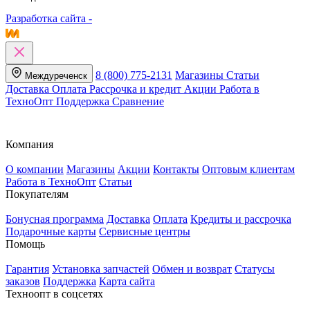
Разработка сайта -
8 (800) 775-2131
Магазины
Статьи
Междуреченск
Доставка
Оплата
Рассрочка и кредит
Акции
Работа в
ТехноОпт
Поддержка
Сравнение
Компания
О компании
Магазины
Акции
Контакты
Оптовым клиентам
Работа в ТехноОпт
Статьи
Покупателям
Бонусная программа
Доставка
Оплата
Кредиты и рассрочка
Подарочные карты
Сервисные центры
Помощь
Гарантия
Установка запчастей
Обмен и возврат
Статусы
заказов
Поддержка
Карта сайта
Техноопт в соцсетях