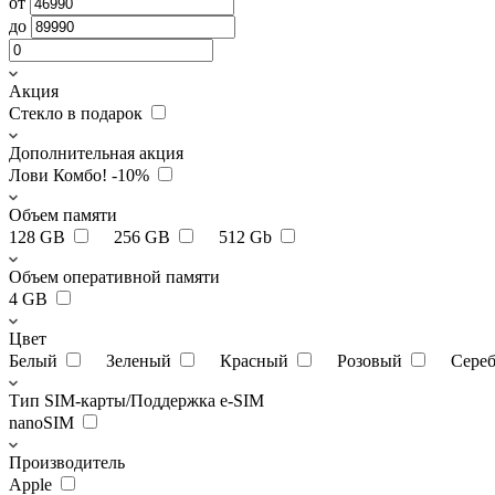
от
до
Акция
Стекло в подарок
Дополнительная акция
Лови Комбо! -10%
Объем памяти
128 GB
256 GB
512 Gb
Объем оперативной памяти
4 GB
Цвет
Белый
Зеленый
Красный
Розовый
Сере
Тип SIM-карты/Поддержка e-SIM
nanoSIM
Производитель
Apple