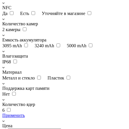
NFC
Да
Есть
Уточняйте в магазине
Количество камер
2 камеры
Емкость аккумулятора
3095 mAh
3240 mAh
5000 mAh
Влагозащита
IP68
Материал
Металл и стекло
Пластик
Поддержка карт памяти
Нет
Количество ядер
6
Применить
Цена