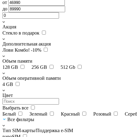
от
до
Акция
Стекло в подарок
Дополнительная акция
Лови Комбо! -10%
Объем памяти
128 GB
256 GB
512 Gb
Объем оперативной памяти
4 GB
Цвет
Выбрать все
Белый
Зеленый
Красный
Розовый
Сере
Все фильтры
Тип SIM-карты/Поддержка e-SIM
nanoSIM