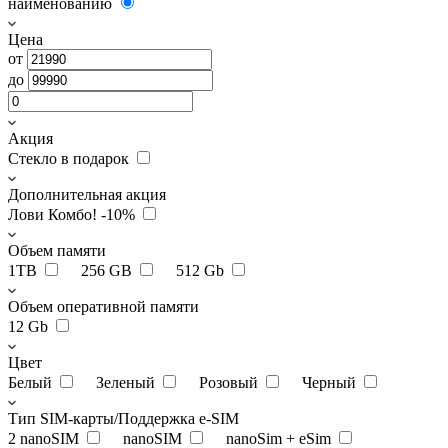
наименованию
Цена
от
до
Акция
Стекло в подарок
Дополнительная акция
Лови Комбо! -10%
Объем памяти
1TB
256 GB
512 Gb
Объем оперативной памяти
12 Gb
Цвет
Белый
Зеленый
Розовый
Черный
Тип SIM-карты/Поддержка e-SIM
2 nanoSIM
nanoSIM
nanoSim + eSim