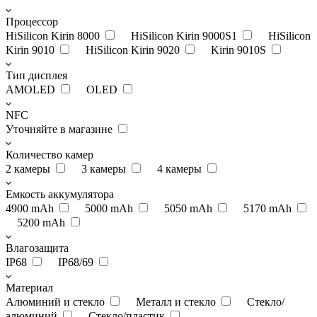
Процессор
HiSilicon Kirin 8000
HiSilicon Kirin 9000S1
HiSilicon
Kirin 9010
HiSilicon Kirin 9020
Kirin 9010S
Тип дисплея
AMOLED
OLED
NFC
Уточняйте в магазине
Количество камер
2 камеры
3 камеры
4 камеры
Емкость аккумулятора
4900 mAh
5000 mAh
5050 mAh
5170 mAh
5200 mAh
Влагозащита
IP68
IP68/69
Материал
Алюминий и стекло
Металл и стекло
Стекло/
алюминий
Стекло/пластик