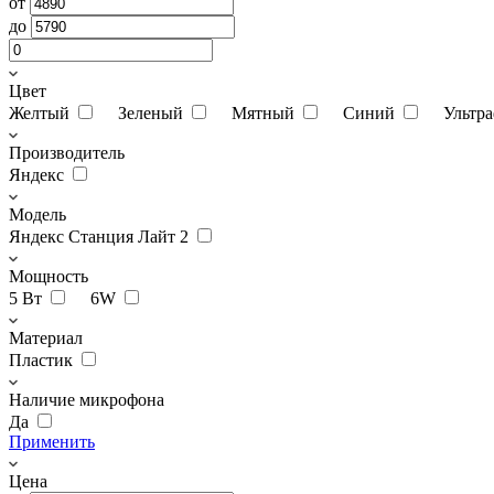
от
до
Цвет
Желтый
Зеленый
Мятный
Синий
Ультр
Производитель
Яндекс
Модель
Яндекс Станция Лайт 2
Мощность
5 Вт
6W
Материал
Пластик
Наличие микрофона
Да
Применить
Цена