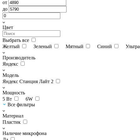
от
до
Цвет
Выбрать все
Желтый
Зеленый
Мятный
Синий
Ультр
Производитель
Яндекс
Модель
Яндекс Станция Лайт 2
Мощность
5 Вт
6W
Все фильтры
Материал
Пластик
Наличие микрофона
Да