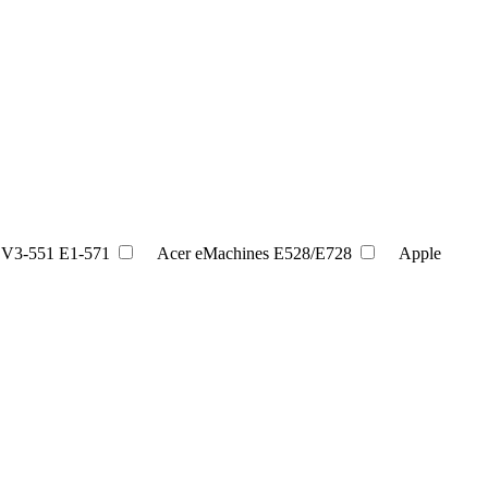
 V3-551 E1-571
Acer eMachines E528/E728
Apple