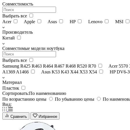
Совместимость
Выбрать все
Acer
Apple
Asus
HP
Lenovo
MSI
Производитель
Китай
Совместимые модели ноутбука
Выбрать все
Samsung R425 R463 R464 R467 R468 R520 R70
Acer 5570
A1369 A1466
Asus K53 K43 X44 X53 X54
HP DV6-3
Материал
Пластик
Сортировать:
По наименованию
По возрастанию цены
По убыванию цены
По наимено
Вид:
Сравнить
Избранное