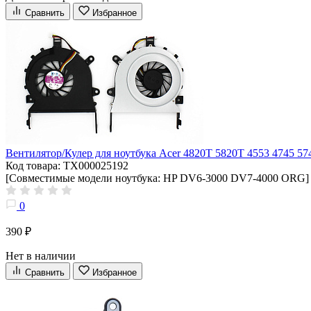
Сравнить
Избранное
Вентилятор/Кулер для ноутбука Acer 4820T 5820T 4553 4745 5
Код товара: ТХ000025192
[Совместимые модели ноутбука: HP DV6-3000 DV7-4000 ORG]
0
390 ₽
Нет в наличии
Сравнить
Избранное