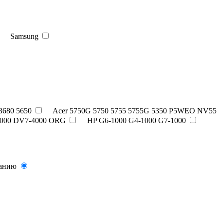
Samsung
 3680 5650
Acer 5750G 5750 5755 5755G 5350 P5WEO NV55
000 DV7-4000 ORG
HP G6-1000 G4-1000 G7-1000
ванию