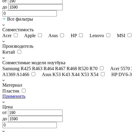
от
до
Все фильтры
Совместимость
Acer
Apple
Asus
HP
Lenovo
MSI
Производитель
Китай
Совместимые модели ноутбука
Samsung R425 R463 R464 R467 R468 R520 R70
Acer 5570
A1369 A1466
Asus K53 K43 X44 X53 X54
HP DV6-3
Материал
Пластик
Применить
Цена
от
до