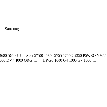
Samsung
 3680 5650
Acer 5750G 5750 5755 5755G 5350 P5WEO NV55
000 DV7-4000 ORG
HP G6-1000 G4-1000 G7-1000