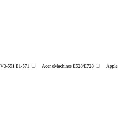
 V3-551 E1-571
Acer eMachines E528/E728
Apple