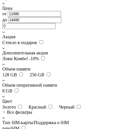
Цена
от
до
Акция
Стекло в подарок
Дополнительная акция
Лови Комбо! -10%
Объем памяти
128 GB
256 GB
Объем оперативной памяти
8 GB
Цвет
Золото
Красный
Черный
Все фильтры
Тип SIM-карты/Поддержка e-SIM
nanoSIM