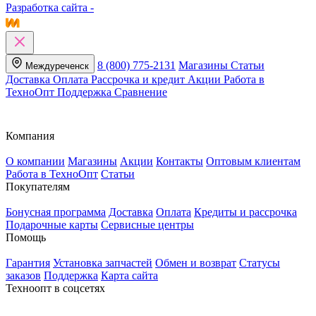
Разработка сайта -
8 (800) 775-2131
Магазины
Статьи
Междуреченск
Доставка
Оплата
Рассрочка и кредит
Акции
Работа в
ТехноОпт
Поддержка
Сравнение
Компания
О компании
Магазины
Акции
Контакты
Оптовым клиентам
Работа в ТехноОпт
Статьи
Покупателям
Бонусная программа
Доставка
Оплата
Кредиты и рассрочка
Подарочные карты
Сервисные центры
Помощь
Гарантия
Установка запчастей
Обмен и возврат
Статусы
заказов
Поддержка
Карта сайта
Техноопт в соцсетях