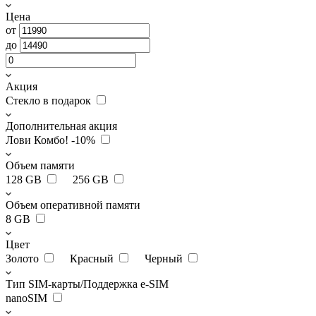
Цена
от
до
Акция
Стекло в подарок
Дополнительная акция
Лови Комбо! -10%
Объем памяти
128 GB
256 GB
Объем оперативной памяти
8 GB
Цвет
Золото
Красный
Черный
Тип SIM-карты/Поддержка e-SIM
nanoSIM