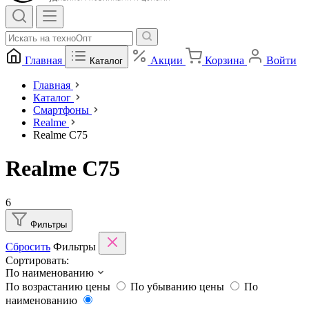
Главная
Акции
Корзина
Войти
Каталог
Главная
Каталог
Смартфоны
Realme
Realme C75
Realme C75
6
Фильтры
Сбросить
Фильтры
Сортировать:
По наименованию
По возрастанию цены
По убыванию цены
По
наименованию