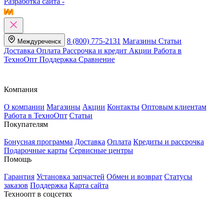
Разработка сайта -
8 (800) 775-2131
Магазины
Статьи
Междуреченск
Доставка
Оплата
Рассрочка и кредит
Акции
Работа в
ТехноОпт
Поддержка
Сравнение
Компания
О компании
Магазины
Акции
Контакты
Оптовым клиентам
Работа в ТехноОпт
Статьи
Покупателям
Бонусная программа
Доставка
Оплата
Кредиты и рассрочка
Подарочные карты
Сервисные центры
Помощь
Гарантия
Установка запчастей
Обмен и возврат
Статусы
заказов
Поддержка
Карта сайта
Техноопт в соцсетях