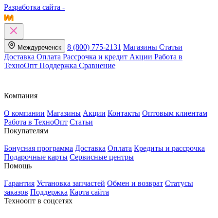
Разработка сайта -
8 (800) 775-2131
Магазины
Статьи
Междуреченск
Доставка
Оплата
Рассрочка и кредит
Акции
Работа в
ТехноОпт
Поддержка
Сравнение
Компания
О компании
Магазины
Акции
Контакты
Оптовым клиентам
Работа в ТехноОпт
Статьи
Покупателям
Бонусная программа
Доставка
Оплата
Кредиты и рассрочка
Подарочные карты
Сервисные центры
Помощь
Гарантия
Установка запчастей
Обмен и возврат
Статусы
заказов
Поддержка
Карта сайта
Техноопт в соцсетях